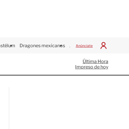
stélum
Dragones mexicanos
Juegos Centroamericanos
Anúnciate
I
n
i
Última Hora
c
Impreso de hoy
i
a
r
S
e
s
i
ó
n