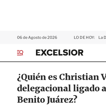
06 de Agosto de 2026
LO DE HOY:
La D
E
x
M
c
e
e
n
l
ú
s
¿Quién es Christian V
i
o
delegacional ligado a
r
Benito Juárez?