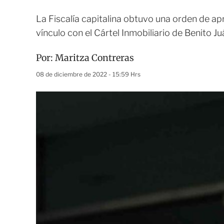
La Fiscalía capitalina obtuvo una orden de apr
vínculo con el Cártel Inmobiliario de Benito Ju
Por:
Maritza Contreras
08 de diciembre de 2022 - 15:59 Hrs