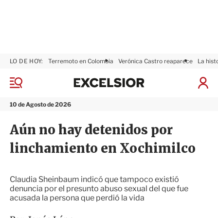
LO DE HOY:
Terremoto en Colombia
Verónica Castro reaparece
La hist
E
x
M
I
c
e
n
n
e
i
10 de Agosto de 2026
ú
l
c
s
i
Aún no hay detenidos por
i
a
o
r
linchamiento en Xochimilco
r
S
e
s
i
Claudia Sheinbaum indicó que tampoco existió
ó
denuncia por el presunto abuso sexual del que fue
n
acusada la persona que perdió la vida