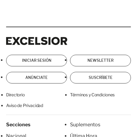
Excelsior
Excelsior
INICIAR SESIÓN
NEWSLETTER
ANÚNCIATE
SUSCRÍBETE
Directorio
Términos y Condiciones
Aviso de Privacidad
Secciones
Suplementos
Nacional
Última Hora