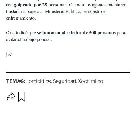
era golpeado por 25 personas
. Cuando los agentes intentaron
trasladar al sujeto al Ministerio Público, se registró el
enfrentamiento.
se juntaron alrededor de 500 personas
Orta indicó que
para
evitar el trabajo policial.
jvc
TEMAS:
Homicidios
Seguridad
Xochimilco
O
G
p
u
c
a
i
r
o
d