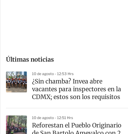
n
a
e
r
s
d
e
c
o
Últimas noticias
m
p
10 de agosto - 12:53 Hrs
a
¿Sin chamba? Invea abre
r
vacantes para inspectores en la
t
CDMX; estos son los requisitos
i
r
10 de agosto - 12:51 Hrs
Reforestan el Pueblo Originario
de San Bartolo Ameyalco con 2