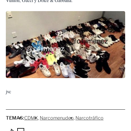
Vuitton, Gucci y Dolce & Gabbana.
jvc
TEMAS:
CDMX
Narcomenudeo
Narcotráfico