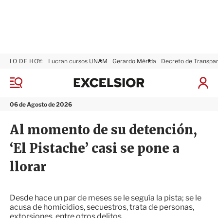
LO DE HOY:
Lucran cursos UNAM
Gerardo Mérida
Decreto de Transpa
E
x
M
I
c
e
n
n
e
i
06 de Agosto de 2026
ú
l
c
s
i
Al momento de su detención,
i
a
o
r
‘El Pistache’ casi se pone a
r
S
e
llorar
s
i
ó
n
Desde hace un par de meses se le seguía la pista; se le
acusa de homicidios, secuestros, trata de personas,
extorsiones, entre otros delitos