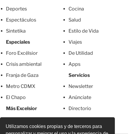
Deportes
Cocina
Espectáculos
Salud
Sintetika
Estilo de Vida
Especiales
Viajes
Foro Excélsior
De Utilidad
Crisis ambiental
Apps
Franja de Gaza
Servicios
Metro CDMX
Newsletter
El Chapo
Anúnciate
Más Excelsior
Directorio
Mujeres
Suscripciones
Utilizamos cookies propias y de terceros para
personalizar y mejorar el uso y la experiencia de