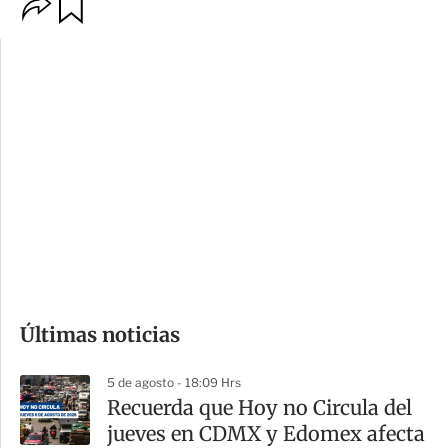
O
G
p
u
c
a
i
r
o
d
n
a
e
r
s
d
e
c
o
Últimas noticias
m
p
5 de agosto - 18:09 Hrs
a
Recuerda que Hoy no Circula del
r
jueves en CDMX y Edomex afecta