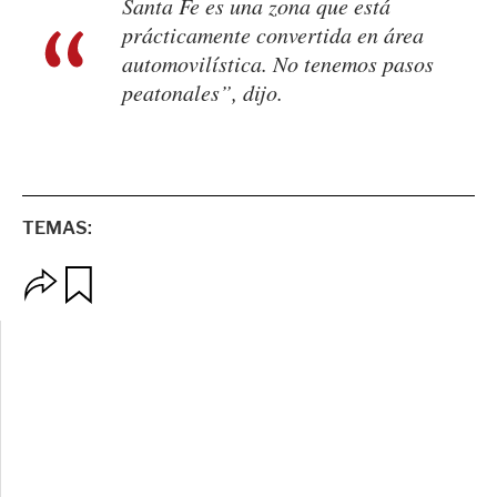
Santa Fe es una zona que está
prácticamente convertida en área
automovilística. No tenemos pasos
peatonales”, dijo.
TEMAS:
O
G
p
u
c
a
i
r
o
d
n
a
e
r