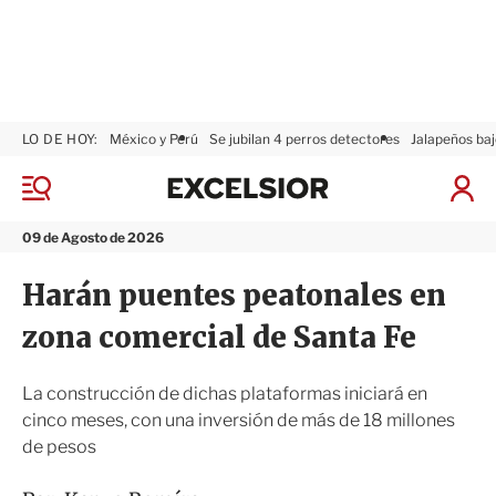
LO DE HOY:
México y Perú
Se jubilan 4 perros detectores
Jalapeños baj
E
x
M
I
c
e
n
n
e
i
09 de Agosto de 2026
ú
l
c
s
i
Harán puentes peatonales en
i
a
o
r
zona comercial de Santa Fe
r
S
e
s
La construcción de dichas plataformas iniciará en
i
cinco meses, con una inversión de más de 18 millones
ó
de pesos
n