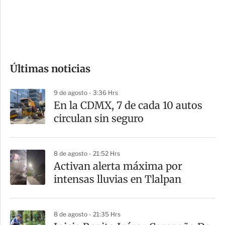
s
d
e
c
o
Últimas noticias
m
p
9 de agosto - 3:36 Hrs
a
En la CDMX, 7 de cada 10 autos
r
circulan sin seguro
t
i
8 de agosto - 21:52 Hrs
r
Activan alerta máxima por
intensas lluvias en Tlalpan
8 de agosto - 21:35 Hrs