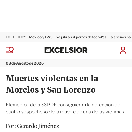
LO DE HOY:
México y Perú
Se jubilan 4 perros detectores
Jalapeños baj
E
x
M
I
c
e
n
n
e
i
08 de Agosto de 2026
ú
l
c
s
i
Muertes violentas en la
i
a
o
r
Morelos y San Lorenzo
r
S
e
s
Elementos de la SSPDF consiguieron la detención de
i
cuatro sospechoso de la muerte de una de las víctimas
ó
n
Por:
Gerardo Jiménez