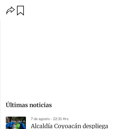
O
G
p
u
c
a
i
r
o
d
n
a
e
r
s
d
e
c
o
Últimas noticias
m
p
7 de agosto - 22:31 Hrs
a
Alcaldía Coyoacán despliega