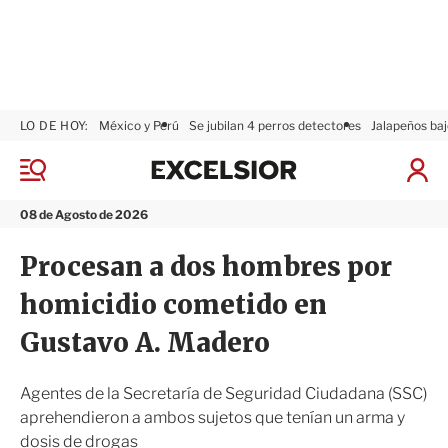
LO DE HOY:
México y Perú
Se jubilan 4 perros detectores
Jalapeños baj
E
x
M
I
c
e
n
n
e
i
08 de Agosto de 2026
ú
l
c
s
i
Procesan a dos hombres por
i
a
o
r
homicidio cometido en
r
S
e
Gustavo A. Madero
s
i
ó
Agentes de la Secretaría de Seguridad Ciudadana (SSC)
n
aprehendieron a ambos sujetos que tenían un arma y
dosis de drogas