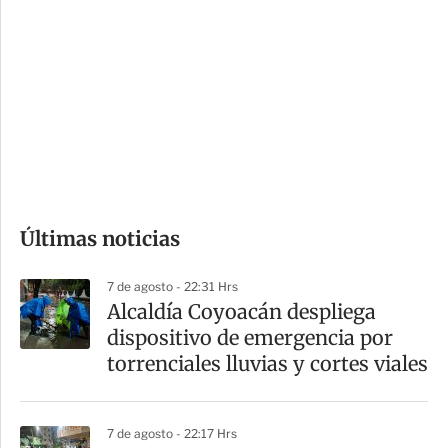
o
d
n
a
e
r
s
d
e
c
o
Últimas noticias
m
p
7 de agosto - 22:31 Hrs
a
Alcaldía Coyoacán despliega
r
dispositivo de emergencia por
t
torrenciales lluvias y cortes viales
i
r
7 de agosto - 22:17 Hrs