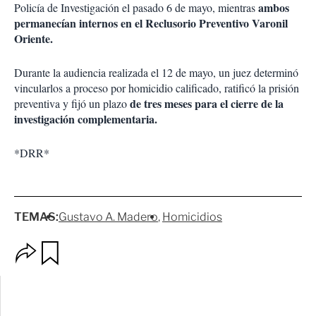
ambos
Policía de Investigación el pasado 6 de mayo, mientras
permanecían internos en el Reclusorio Preventivo Varonil
Oriente.
Durante la audiencia realizada el 12 de mayo, un juez determinó
vincularlos a proceso por homicidio calificado, ratificó la prisión
de tres meses para el cierre de la
preventiva y fijó un plazo
investigación complementaria.
*DRR*
TEMAS:
Gustavo A. Madero
Homicidios
O
G
p
u
c
a
i
r