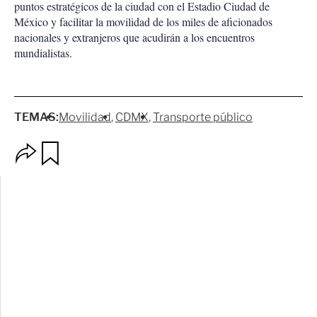
puntos estratégicos de la ciudad con el Estadio Ciudad de
México y facilitar la movilidad de los miles de aficionados
nacionales y extranjeros que acudirán a los encuentros
mundialistas.
TEMAS:
Movilidad
CDMX
Transporte público
O
G
p
u
c
a
i
r
o
d
n
a
e
r
s
d