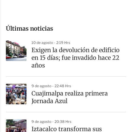
e
c
o
Últimas noticias
m
p
10 de agosto - 2:19 Hrs
a
Exigen la devolución de edificio
r
en 15 días; fue invadido hace 22
t
años
i
r
9 de agosto - 22:48 Hrs
Cuajimalpa realiza primera
Jornada Azul
9 de agosto - 20:38 Hrs
Iztacalco transforma sus