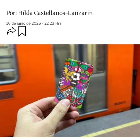
Por:
Hilda Castellanos-Lanzarin
16 de junio de 2026 - 22:23 Hrs
O
G
u
p
a
c
r
i
d
o
a
n
r
e
s
d
e
c
o
m
p
a
r
t
i
r