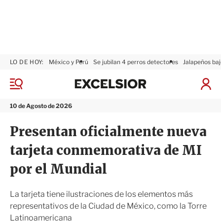
LO DE HOY:
México y Perú
Se jubilan 4 perros detectores
Jalapeños baj
E
x
M
I
c
e
n
n
e
i
10 de Agosto de 2026
ú
l
c
s
i
Presentan oficialmente nueva
i
a
o
r
tarjeta conmemorativa de MI
r
S
e
por el Mundial
s
i
ó
La tarjeta tiene ilustraciones de los elementos más
n
representativos de la Ciudad de México, como la Torre
Latinoamericana