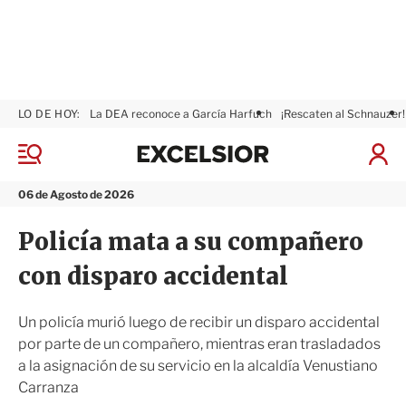
LO DE HOY:
La DEA reconoce a García Harfuch
¡Rescaten al Schnauzer!
E
x
M
I
c
e
n
n
e
i
06 de Agosto de 2026
ú
l
c
s
i
Policía mata a su compañero
i
a
o
r
con disparo accidental
r
S
e
s
Un policía murió luego de recibir un disparo accidental
i
por parte de un compañero, mientras eran trasladados
ó
a la asignación de su servicio en la alcaldía Venustiano
n
Carranza