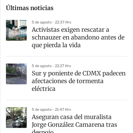
o
Últimas noticias
m
p
5 de agosto - 22:37 Hrs
a
Activistas exigen rescatar a
r
schnauzer en abandono antes de
t
que pierda la vida
i
r
5 de agosto - 22:27 Hrs
Sur y poniente de CDMX padecen
afectaciones de tormenta
eléctrica
5 de agosto - 21:47 Hrs
Aseguran casa del muralista
Jorge González Camarena tras
despojo