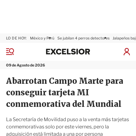
LO DE HOY:
México y Perú
Se jubilan 4 perros detectores
Jalapeños baj
E
x
M
I
c
e
n
n
e
i
09 de Agosto de 2026
ú
l
c
s
i
Abarrotan Campo Marte para
i
a
o
r
conseguir tarjeta MI
r
S
e
conmemorativa del Mundial
s
i
ó
La Secretaría de Movilidad puso a la venta más tarjetas
n
conmemorativas solo por este viernes, pero la
adquisición está limitada a una por persona