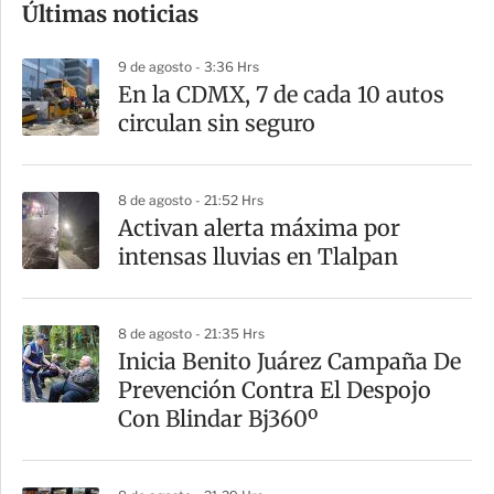
Últimas noticias
m
p
9 de agosto - 3:36 Hrs
a
En la CDMX, 7 de cada 10 autos
r
circulan sin seguro
t
i
8 de agosto - 21:52 Hrs
r
Activan alerta máxima por
intensas lluvias en Tlalpan
8 de agosto - 21:35 Hrs
Inicia Benito Juárez Campaña De
Prevención Contra El Despojo
Con Blindar Bj360º