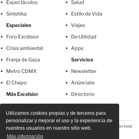
Espectáculos
Salud
Sintetika
Estilo de Vida
Especiales
Viajes
Foro Excélsior
De Utilidad
Crisis ambiental
Apps
Franja de Gaza
Servicios
Metro CDMX
Newsletter
El Chapo
Anúnciate
Más Excelsior
Directorio
Mujeres
Suscripciones
Utilizamos cookies propias y de terceros para
personalizar y mejorar el uso y la experiencia de
© 2026 Todos los derechos reservados. Prohibida la reproducción total
nuestros usuarios en nuestro sitio web.
o parcial, incluyendo cualquier medio electrónico*
Más información