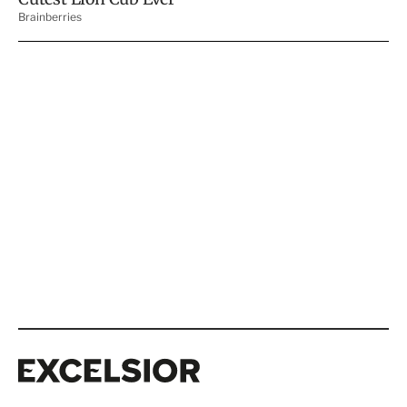
Excelsior
Excelsior