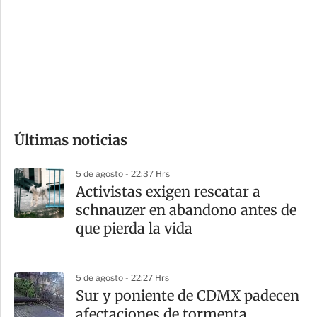
n
a
e
r
s
d
e
c
o
Últimas noticias
m
p
5 de agosto - 22:37 Hrs
a
Activistas exigen rescatar a
r
schnauzer en abandono antes de
t
que pierda la vida
i
r
5 de agosto - 22:27 Hrs
Sur y poniente de CDMX padecen
afectaciones de tormenta