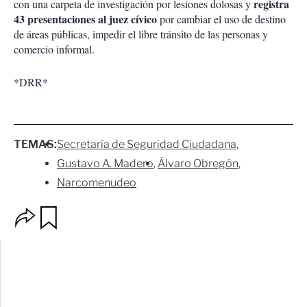
registra
con una carpeta de investigación por lesiones dolosas y
43 presentaciones al
j
uez
c
ívico
por cambiar el uso de destino
de áreas públicas, impedir el libre tránsito de las personas y
comercio informal.
*DRR*
TEMAS:
Secretaría de Seguridad Ciudadana
Gustavo A. Madero
Álvaro Obregón
Narcomenudeo
O
G
p
u
c
a
i
r
o
d