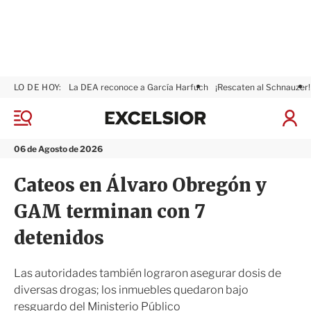
LO DE HOY:
La DEA reconoce a García Harfuch
¡Rescaten al Schnauzer!
E
x
M
I
c
e
n
n
e
i
06 de Agosto de 2026
ú
l
c
s
i
Cateos en Álvaro Obregón y
i
a
o
r
GAM terminan con 7
r
S
e
detenidos
s
i
ó
Las autoridades también lograron asegurar dosis de
n
diversas drogas; los inmuebles quedaron bajo
resguardo del Ministerio Público