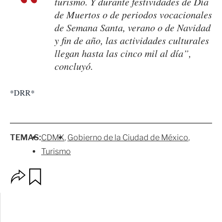
turismo. Y durante festividades de Día
de Muertos o de periodos vocacionales
de Semana Santa, verano o de Navidad
y fin de año, las actividades culturales
llegan hasta las cinco mil al día”,
concluyó.
*DRR*
TEMAS:
CDMX
Gobierno de la Ciudad de México
Turismo
O
G
p
u
c
a
i
r