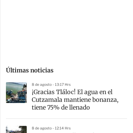
o
d
n
a
e
r
s
d
e
c
o
Últimas noticias
m
p
8 de agosto - 13:17 Hrs
a
¡Gracias Tláloc! El agua en el
r
Cutzamala mantiene bonanza,
t
tiene 75% de llenado
i
r
8 de agosto - 12:14 Hrs