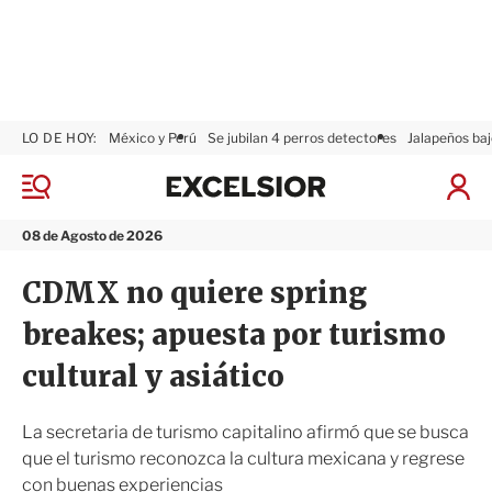
LO DE HOY:
México y Perú
Se jubilan 4 perros detectores
Jalapeños baj
E
x
M
I
c
e
n
n
e
i
08 de Agosto de 2026
ú
l
c
s
i
CDMX no quiere spring
i
a
o
r
breakes; apuesta por turismo
r
S
e
cultural y asiático
s
i
ó
La secretaria de turismo capitalino afirmó que se busca
n
que el turismo reconozca la cultura mexicana y regrese
con buenas experiencias