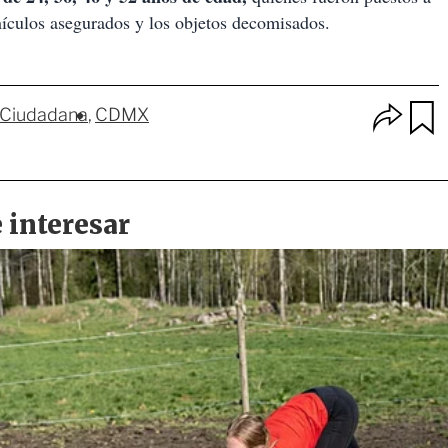
hículos asegurados y los objetos decomisados.
O
 Ciudadana
CDMX
p
u
c
a
i
r
o
d
n
a
e
r
s
d
e
c
o