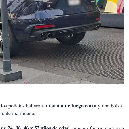
un arma de fuego corta
 los policías hallaron
y una bolsa
rente marihuana.
de 24, 36, 46 y 52 años de edad,
quienes fueron puestos a