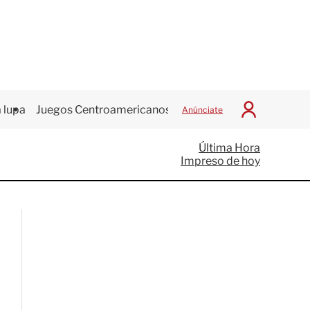
 lupa
Juegos Centroamericanos
Anúnciate
I
n
i
Última Hora
c
Impreso de hoy
i
a
r
S
e
s
i
ó
n