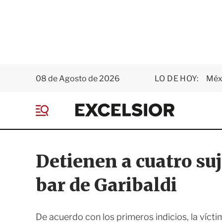
08 de Agosto de 2026
LO DE HOY:
Méxi
E
x
M
c
e
e
n
l
ú
s
Detienen a cuatro suj
i
o
bar de Garibaldi
r
De acuerdo con los primeros indicios, la víct