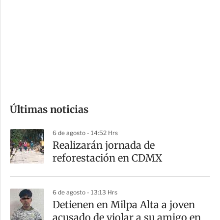
o
d
n
a
e
r
s
d
e
c
o
Últimas noticias
m
p
6 de agosto - 14:52 Hrs
a
Realizarán jornada de
r
reforestación en CDMX
t
i
6 de agosto - 13:13 Hrs
r
Detienen en Milpa Alta a joven
acusado de violar a su amigo en