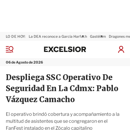
LO DE HOY:
La DEA reconoce a García Harfuch
Gastélum
Dragones m
E
x
M
I
c
e
n
n
e
i
06 de Agosto de 2026
ú
l
c
s
i
Despliega SSC Operativo De
i
a
o
r
Seguridad En La Cdmx: Pablo
r
S
e
Vázquez Camacho
s
i
ó
El operativo brindó cobertura y acompañamiento a la
n
multitud de asistentes que se congregaron en el
FanFest instalado en el Zócalo capitalino