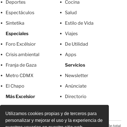
Deportes
Cocina
Espectáculos
Salud
Sintetika
Estilo de Vida
Especiales
Viajes
Foro Excélsior
De Utilidad
Crisis ambiental
Apps
Franja de Gaza
Servicios
Metro CDMX
Newsletter
El Chapo
Anúnciate
Más Excelsior
Directorio
Mujeres
Suscripciones
Utilizamos cookies propias y de terceros para
personalizar y mejorar el uso y la experiencia de
© 2026 Todos los derechos reservados. Prohibida la reproducción total