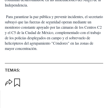
Independencia.
Para garantizar la paz pública y prevenir incidentes, el secretario
subrayó que las fuerzas de seguridad operan mediante un
monitoreo constante apoyado por las cámaras de los Centros C2
y el C5 de la Ciudad de México, complementado con el trabajo
de los policías desplegados en campo y el sobrevuelo de
helicópteros del agrupamiento "Cóndores" en las zonas de
mayor concentración.
TEMAS:
O
G
p
u
c
a
i
r