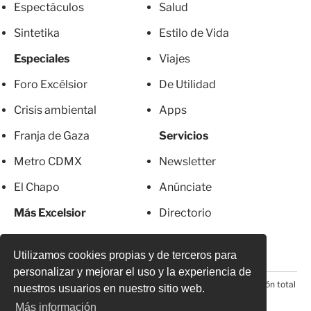
Espectáculos
Salud
Sintetika
Estilo de Vida
Especiales
Viajes
Foro Excélsior
De Utilidad
Crisis ambiental
Apps
Franja de Gaza
Servicios
Metro CDMX
Newsletter
El Chapo
Anúnciate
Más Excelsior
Directorio
Mujeres
Suscripciones
Utilizamos cookies propias y de terceros para
personalizar y mejorar el uso y la experiencia de
© 2026 Todos los derechos reservados. Prohibida la reproducción total
nuestros usuarios en nuestro sitio web.
o parcial, incluyendo cualquier medio electrónico*
Más información