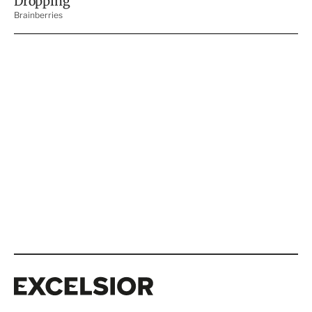
Excelsior
Excelsior