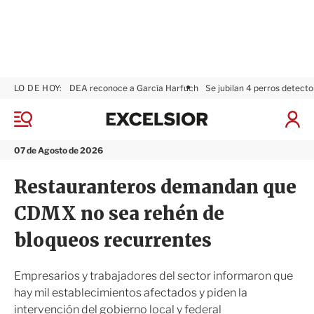
LO DE HOY:
DEA reconoce a García Harfuch
Se jubilan 4 perros detecto
E
x
M
I
c
e
n
n
e
i
07 de Agosto de 2026
ú
l
c
s
i
Restauranteros demandan que
i
a
o
r
CDMX no sea rehén de
r
S
e
bloqueos recurrentes
s
i
ó
Empresarios y trabajadores del sector informaron que
n
hay mil establecimientos afectados y piden la
intervención del gobierno local y federal