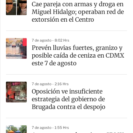
a
Cae pareja con armas y droga en
r
Miguel Hidalgo; operaban red de
t
extorsión en el Centro
i
r
7 de agosto - 8:02 Hrs
Prevén lluvias fuertes, granizo y
posible caída de ceniza en CDMX
este 7 de agosto
7 de agosto - 2:16 Hrs
Oposición ve insuficiente
estrategia del gobierno de
Brugada contra el despojo
7 de agosto - 1:55 Hrs