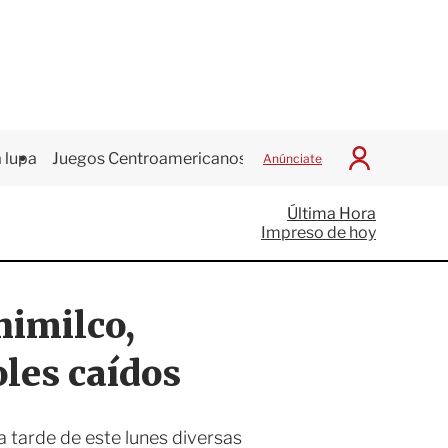
 lupa
Juegos Centroamericanos
Anúnciate
I
n
i
Última Hora
c
Impreso de hoy
i
a
r
S
himilco,
e
s
i
les caídos
ó
n
 tarde de este lunes diversas