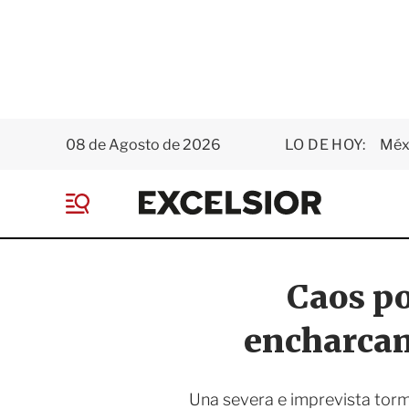
08 de Agosto de 2026
LO DE HOY:
Méxi
E
x
M
c
e
e
n
l
ú
s
Caos po
i
o
encharcam
r
Una severa e imprevista torm