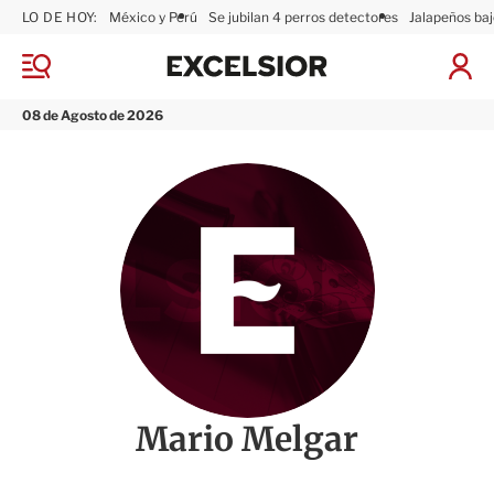
LO DE HOY:
México y Perú
Se jubilan 4 perros detectores
Jalapeños baj
E
x
M
I
c
e
n
n
e
i
08 de Agosto de 2026
ú
l
c
s
i
i
a
o
r
r
S
e
s
i
ó
n
Mario Melgar