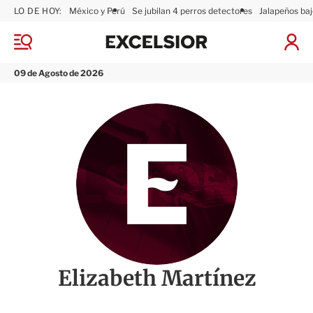
LO DE HOY:
México y Perú
Se jubilan 4 perros detectores
Jalapeños baj
E
x
M
I
c
e
n
n
e
i
09 de Agosto de 2026
ú
l
c
s
i
i
a
o
r
r
S
e
s
i
ó
n
Elizabeth Martínez