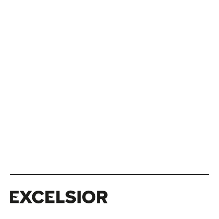
Excelsior
Excelsior