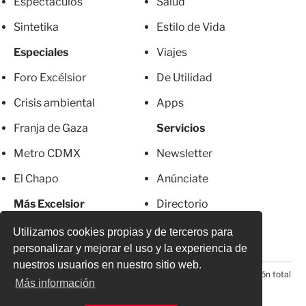
Espectáculos
Salud
Sintetika
Estilo de Vida
Especiales
Viajes
Foro Excélsior
De Utilidad
Crisis ambiental
Apps
Franja de Gaza
Servicios
Metro CDMX
Newsletter
El Chapo
Anúnciate
Más Excelsior
Directorio
Mujeres
Suscripciones
Utilizamos cookies propias y de terceros para
personalizar y mejorar el uso y la experiencia de
nuestros usuarios en nuestro sitio web.
© 2026 Todos los derechos reservados. Prohibida la reproducción total
Más información
o parcial, incluyendo cualquier medio electrónico*