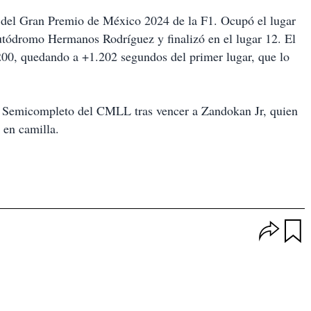
 1 del Gran Premio de México 2024 de la F1. Ocupó el lugar
utódromo Hermanos Rodríguez y finalizó en el lugar 12. El
00, quedando a +1.202 segundos del primer lugar, que lo
 Semicompleto del CMLL tras vencer a Zandokan Jr, quien
 en camilla.
O
p
u
c
a
i
r
o
d