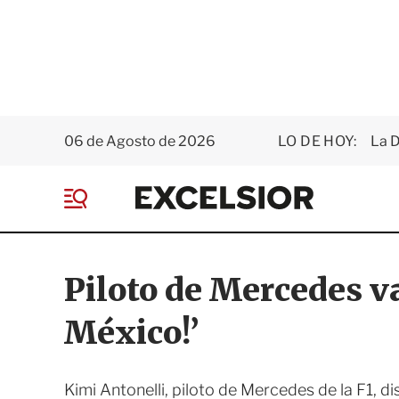
06 de Agosto de 2026
LO DE HOY:
La D
E
x
M
c
e
e
n
l
ú
s
Piloto de Mercedes va 
i
o
México!’
r
Kimi Antonelli, piloto de Mercedes de la F1, di