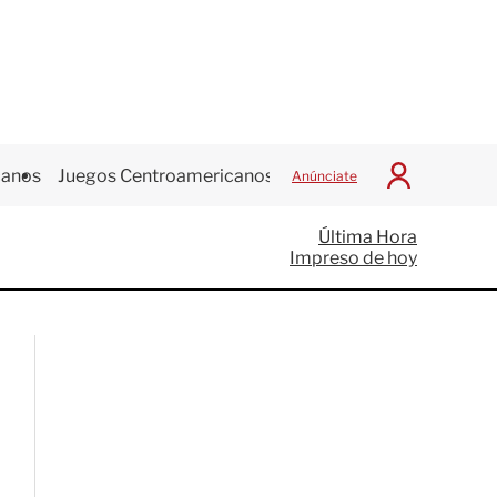
canos
Juegos Centroamericanos
Anúnciate
I
n
i
Última Hora
c
Impreso de hoy
i
a
r
S
e
s
i
ó
n