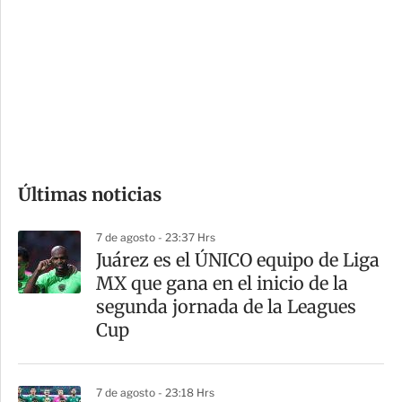
n
a
e
r
s
d
e
c
o
Últimas noticias
m
p
7 de agosto - 23:37 Hrs
a
Juárez es el ÚNICO equipo de Liga
r
MX que gana en el inicio de la
t
segunda jornada de la Leagues
i
Cup
r
7 de agosto - 23:18 Hrs