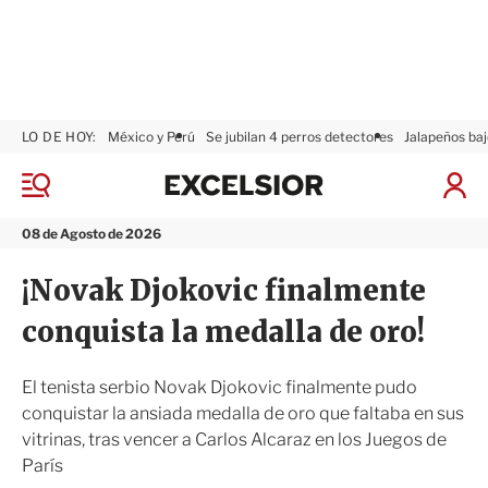
LO DE HOY:
México y Perú
Se jubilan 4 perros detectores
Jalapeños baj
E
x
M
I
c
e
n
n
e
i
08 de Agosto de 2026
ú
l
c
s
i
¡Novak Djokovic finalmente
i
a
o
r
conquista la medalla de oro!
r
S
e
s
El tenista serbio Novak Djokovic finalmente pudo
i
conquistar la ansiada medalla de oro que faltaba en sus
ó
vitrinas, tras vencer a Carlos Alcaraz en los Juegos de
n
París