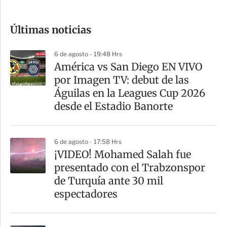
c
o
Últimas noticias
m
p
6 de agosto - 19:48 Hrs
a
América vs San Diego EN VIVO
r
por Imagen TV: debut de las
t
Águilas en la Leagues Cup 2026
i
desde el Estadio Banorte
r
6 de agosto - 17:58 Hrs
¡VIDEO! Mohamed Salah fue
presentado con el Trabzonspor
de Turquía ante 30 mil
espectadores