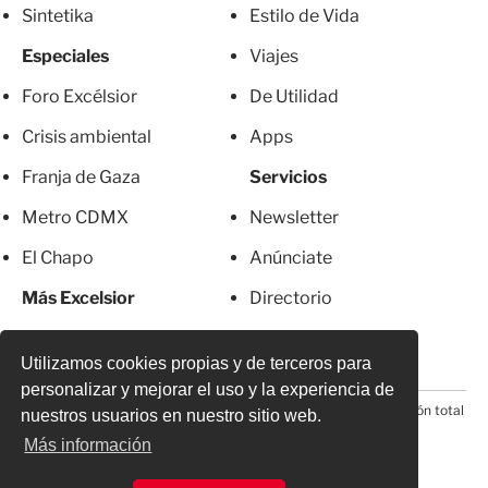
Sintetika
Estilo de Vida
Especiales
Viajes
Foro Excélsior
De Utilidad
Crisis ambiental
Apps
Franja de Gaza
Servicios
Metro CDMX
Newsletter
El Chapo
Anúnciate
Más Excelsior
Directorio
Mujeres
Suscripciones
Utilizamos cookies propias y de terceros para
personalizar y mejorar el uso y la experiencia de
© 2026 Todos los derechos reservados. Prohibida la reproducción total
nuestros usuarios en nuestro sitio web.
o parcial, incluyendo cualquier medio electrónico*
Más información