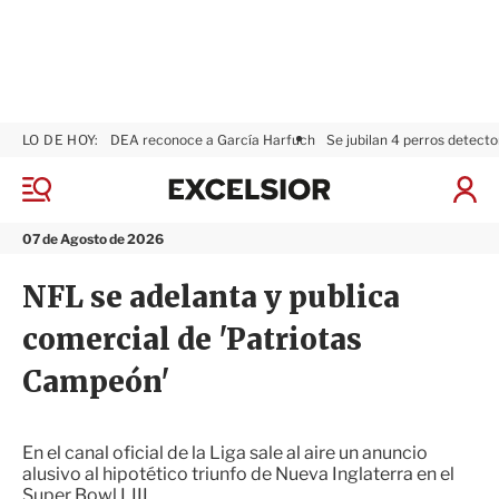
LO DE HOY:
DEA reconoce a García Harfuch
Se jubilan 4 perros detecto
E
x
M
I
c
e
n
n
e
i
07 de Agosto de 2026
ú
l
c
s
i
NFL se adelanta y publica
i
a
o
r
comercial de 'Patriotas
r
S
e
Campeón'
s
i
ó
n
En el canal oficial de la Liga sale al aire un anuncio
alusivo al hipotético triunfo de Nueva Inglaterra en el
Super Bowl LIII