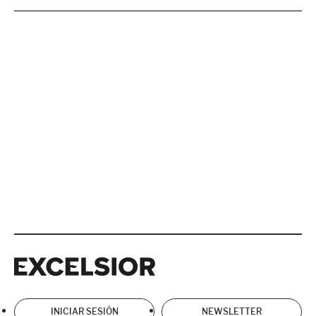
Excelsior
Excelsior
INICIAR SESIÓN
NEWSLETTER