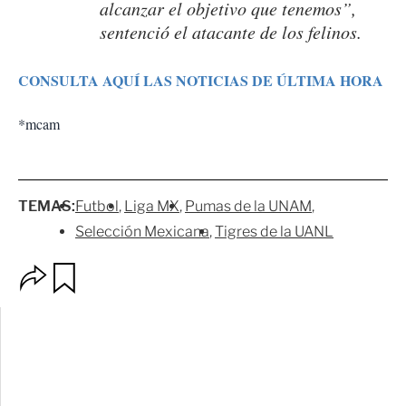
alcanzar el objetivo que tenemos”,
sentenció el atacante de los felinos.
CONSULTA AQUÍ LAS NOTICIAS DE ÚLTIMA HORA
*mcam
TEMAS:
Futbol
Liga MX
Pumas de la UNAM
Selección Mexicana
Tigres de la UANL
O
G
p
u
c
a
i
r
o
d
n
a