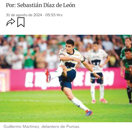
Por:
Sebastián Díaz de León
31 de agosto de 2024 - 05:55 Hrs
O
G
u
p
a
c
r
i
d
o
a
n
r
e
s
d
e
c
o
m
p
a
r
t
i
r
Guillermo Martínez, delantero de Pumas.