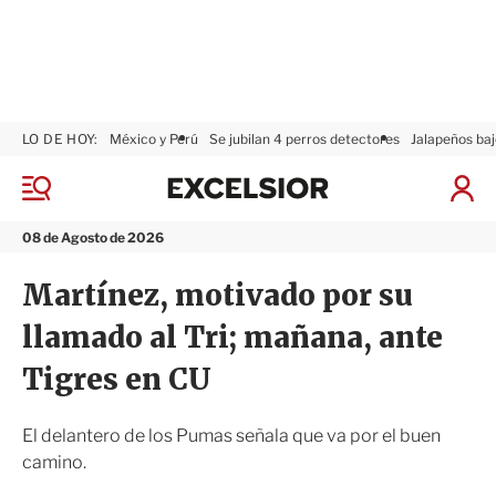
LO DE HOY:
México y Perú
Se jubilan 4 perros detectores
Jalapeños baj
E
x
M
I
c
e
n
n
e
i
08 de Agosto de 2026
ú
l
c
s
i
Martínez, motivado por su
i
a
o
r
llamado al Tri; mañana, ante
r
S
e
Tigres en CU
s
i
ó
El delantero de los Pumas señala que va por el buen
n
camino.