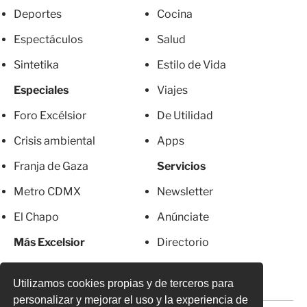
Deportes
Cocina
Espectáculos
Salud
Sintetika
Estilo de Vida
Especiales
Viajes
Foro Excélsior
De Utilidad
Crisis ambiental
Apps
Franja de Gaza
Servicios
Metro CDMX
Newsletter
El Chapo
Anúnciate
Más Excelsior
Directorio
Mujeres
Suscripciones
Utilizamos cookies propias y de terceros para
personalizar y mejorar el uso y la experiencia de