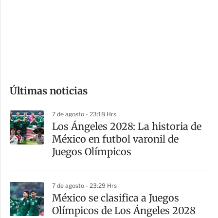
e
r
s
d
e
c
o
Últimas noticias
m
p
7 de agosto - 23:18 Hrs
a
Los Ángeles 2028: La historia de
r
México en futbol varonil de
t
Juegos Olímpicos
i
r
7 de agosto - 23:29 Hrs
México se clasifica a Juegos
Olímpicos de Los Ángeles 2028