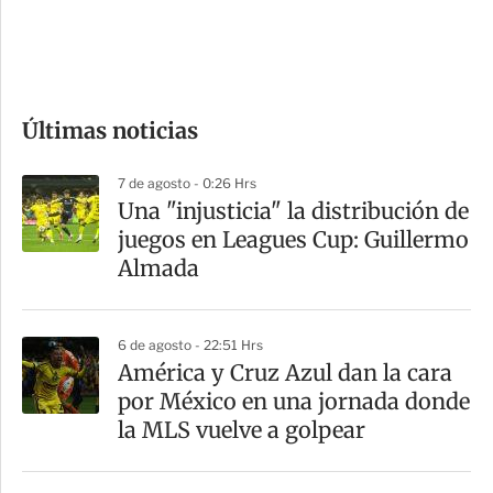
d
e
c
o
Últimas noticias
m
p
7 de agosto - 0:26 Hrs
a
Una "injusticia" la distribución de
r
juegos en Leagues Cup: Guillermo
t
Almada
i
r
6 de agosto - 22:51 Hrs
América y Cruz Azul dan la cara
por México en una jornada donde
la MLS vuelve a golpear