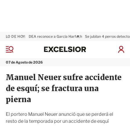
LO DE HOY:
DEA reconoce a García Harfuch
Se jubilan 4 perros detecto
E
x
M
I
c
e
n
n
e
i
07 de Agosto de 2026
ú
l
c
s
i
Manuel Neuer sufre accidente
i
a
o
r
de esquí; se fractura una
r
S
e
pierna
s
i
ó
El portero Manuel Neuer anunció que se perderá el
n
resto de la temporada por un accidente de esquí