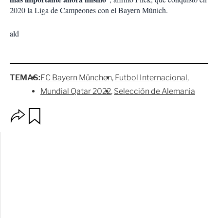
2020 la Liga de Campeones con el Bayern Múnich.
ald
TEMAS:
FC Bayern München
Futbol Internacional
Mundial Qatar 2022
Selección de Alemania
O
G
p
u
c
a
i
r
o
d
n
a
e
r
s