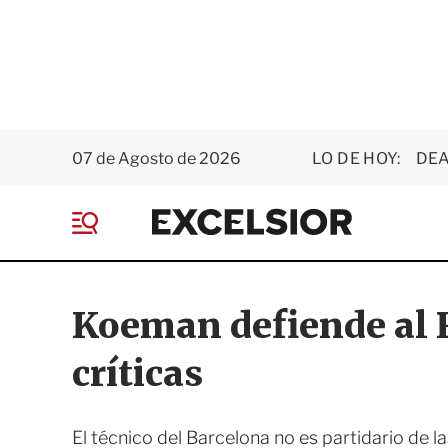
07 de Agosto de 2026
LO DE HOY:
DEA
E
x
M
c
e
e
n
l
ú
s
Koeman defiende al R
i
o
críticas
r
El técnico del Barcelona no es partidario de la