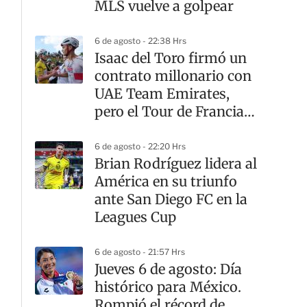
MLS vuelve a golpear
6 de agosto - 22:38 Hrs
Isaac del Toro firmó un
contrato millonario con
UAE Team Emirates,
pero el Tour de Francia
sigue teniendo otro
dueño
6 de agosto - 22:20 Hrs
Brian Rodríguez lidera al
América en su triunfo
ante San Diego FC en la
Leagues Cup
6 de agosto - 21:57 Hrs
Jueves 6 de agosto: Día
histórico para México.
Rompió el récord de