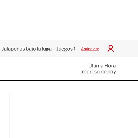
Jalapeños bajo la lupa
Juegos Centroamericanos
Anúnciate
I
n
i
Última Hora
c
Impreso de hoy
i
a
r
S
e
s
i
ó
n