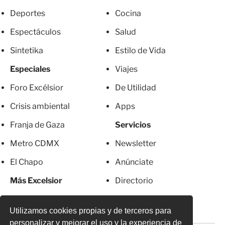
Deportes
Cocina
Espectáculos
Salud
Sintetika
Estilo de Vida
Especiales
Viajes
Foro Excélsior
De Utilidad
Crisis ambiental
Apps
Franja de Gaza
Servicios
Metro CDMX
Newsletter
El Chapo
Anúnciate
Más Excelsior
Directorio
Mujeres
Suscripciones
Utilizamos cookies propias y de terceros para
personalizar y mejorar el uso y la experiencia de