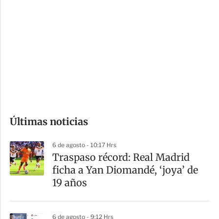
i
r
o
d
n
a
e
r
s
d
e
c
o
Últimas noticias
m
p
6 de agosto - 10:17 Hrs
a
Traspaso récord: Real Madrid
r
ficha a Yan Diomandé, ‘joya’ de
t
19 años
i
r
6 de agosto - 9:12 Hrs