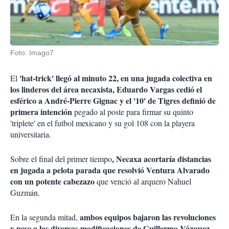
Foto: Imago7
'hat-trick' llegó al minuto 22, en una jugada colectiva en
El
los linderos del área necaxista, Eduardo Vargas cedió el
esférico a André-Pierre Gignac y el '10' de Tigres definió de
primera intención
pegado al poste para firmar su quinto
'triplete' en el futbol mexicano y su gol 108 con la playera
universitaria.
, Necaxa acortaría distancias
Sobre el final del primer tiempo
en jugada a pelota parada que resolvió Ventura Alvarado
con un potente cabezazo
que venció al arquero Nahuel
Guzmán.
ambos equipos bajaron las revoluciones
En la segunda mitad,
y pese a las diversas modificaciones de Guillermo Vázquez,