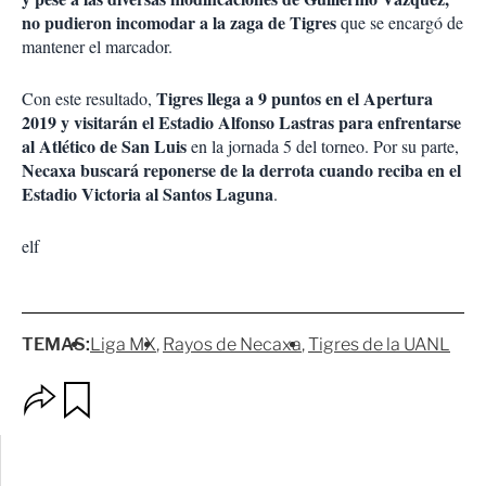
no pudieron incomodar a la zaga de Tigres
que se encargó de
mantener el marcador.
Tigres llega a 9 puntos en el Apertura
Con este resultado,
2019 y visitarán el Estadio Alfonso Lastras para enfrentarse
al Atlético de San Luis
en la jornada 5 del torneo. Por su parte,
Necaxa buscará reponerse de la derrota cuando reciba en el
Estadio Victoria al Santos Laguna
.
elf
TEMAS:
Liga MX
Rayos de Necaxa
Tigres de la UANL
O
G
p
u
c
a