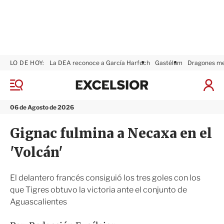
LO DE HOY:
La DEA reconoce a García Harfuch
Gastélum
Dragones m
E
x
M
I
c
e
n
n
e
i
06 de Agosto de 2026
ú
l
c
s
i
Gignac fulmina a Necaxa en el
i
a
o
r
'Volcán'
r
S
e
s
El delantero francés consiguió los tres goles con los
i
que Tigres obtuvo la victoria ante el conjunto de
ó
Aguascalientes
n