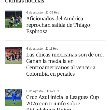
Últimas noticias
m
p
6 de agosto - 21:09 Hrs
a
Aficionados del América
r
reprochan salida de Thiago
t
Espinosa
i
r
6 de agosto - 21:11 Hrs
Las chicas mexicanas son de oro.
Ganan la medalla en
Centroamericanos al vencer a
Colombia en penales
6 de agosto - 20:42 Hrs
Cruz Azul inicia la Leagues Cup
2026 con triunfo sobre
Philadelphia Union