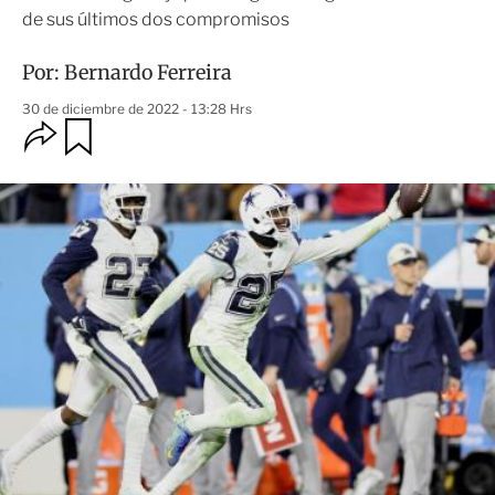
de sus últimos dos compromisos
Por:
Bernardo Ferreira
30 de diciembre de 2022 - 13:28 Hrs
O
G
u
p
a
c
r
i
d
o
a
n
r
e
s
d
e
c
o
m
p
a
r
t
i