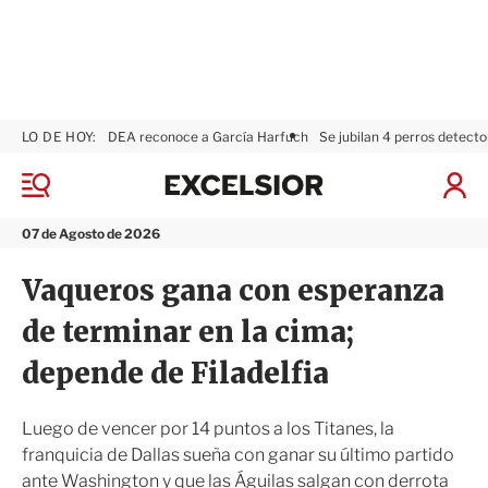
LO DE HOY:
DEA reconoce a García Harfuch
Se jubilan 4 perros detecto
E
x
M
I
c
e
n
n
e
i
07 de Agosto de 2026
ú
l
c
s
i
Vaqueros gana con esperanza
i
a
o
r
de terminar en la cima;
r
S
e
depende de Filadelfia
s
i
ó
Luego de vencer por 14 puntos a los Titanes, la
n
franquicia de Dallas sueña con ganar su último partido
ante Washington y que las Águilas salgan con derrota