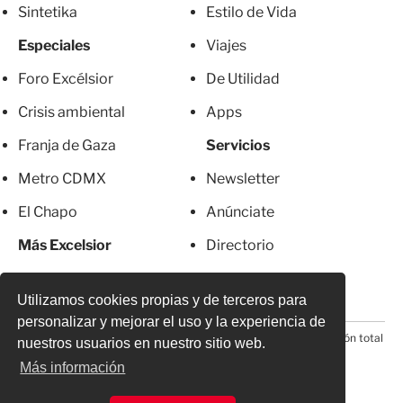
Sintetika
Estilo de Vida
Especiales
Viajes
Foro Excélsior
De Utilidad
Crisis ambiental
Apps
Franja de Gaza
Servicios
Metro CDMX
Newsletter
El Chapo
Anúnciate
Más Excelsior
Directorio
Mujeres
Suscripciones
Utilizamos cookies propias y de terceros para
personalizar y mejorar el uso y la experiencia de
© 2026 Todos los derechos reservados. Prohibida la reproducción total
nuestros usuarios en nuestro sitio web.
o parcial, incluyendo cualquier medio electrónico*
Más información