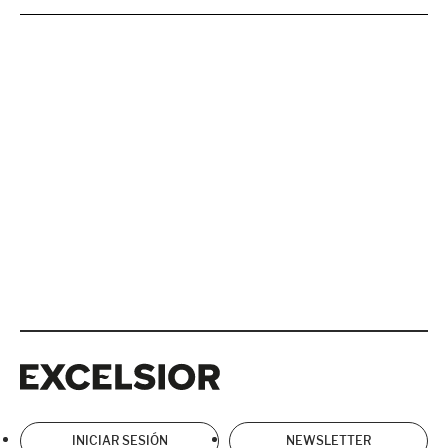
Excelsior
Excelsior
INICIAR SESIÓN
NEWSLETTER