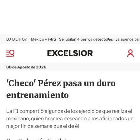
LO DE HOY:
México y Perú
Se jubilan 4 perros detectores
Jalapeños baj
E
x
M
I
c
e
n
n
e
i
08 de Agosto de 2026
ú
l
c
s
i
'Checo' Pérez pasa un duro
i
a
o
r
entrenamiento
r
S
e
s
La F1 compartió algunos de los ejercicios que realiza el
i
mexicano, quien bromea deseando a los aficionados un
ó
mejor fin de semana que el de él
n