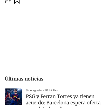
p
u
c
a
i
r
o
d
n
a
e
r
s
d
e
c
o
Últimas noticias
m
p
8 de agosto - 10:42 Hrs
a
PSG y Ferran Torres ya tienen
r
acuerdo: Barcelona espera oferta
t