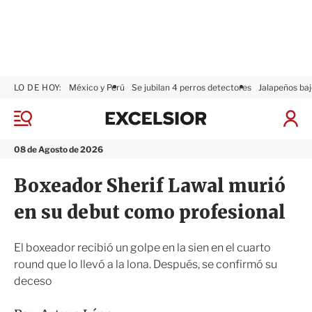
LO DE HOY:
México y Perú
Se jubilan 4 perros detectores
Jalapeños baj
E
x
M
I
c
e
n
n
e
i
08 de Agosto de 2026
ú
l
c
s
i
Boxeador Sherif Lawal murió
i
a
o
r
en su debut como profesional
r
S
e
s
El boxeador recibió un golpe en la sien en el cuarto
i
round que lo llevó a la lona. Después, se confirmó su
ó
deceso
n