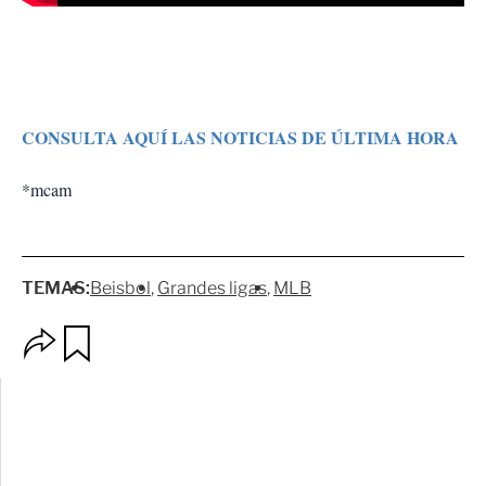
CONSULTA AQUÍ LAS NOTICIAS DE ÚLTIMA HORA
*mcam
TEMAS:
Beisbol
Grandes ligas
MLB
O
G
p
u
c
a
i
r
o
d