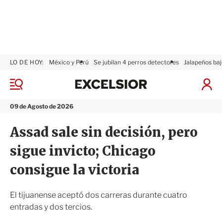
LO DE HOY:
México y Perú
Se jubilan 4 perros detectores
Jalapeños baj
E
x
M
I
c
e
n
n
e
i
09 de Agosto de 2026
ú
l
c
s
i
Assad sale sin decisión, pero
i
a
o
r
sigue invicto; Chicago
r
S
e
consigue la victoria
s
i
ó
El tijuanense aceptó dos carreras durante cuatro
n
entradas y dos tercios.