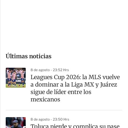
n
a
e
r
s
d
e
c
o
Últimas noticias
m
p
8 de agosto - 23:52 Hrs
a
Leagues Cup 2026: la MLS vuelve
r
a dominar a la Liga MX y Juárez
t
sigue de líder entre los
i
mexicanos
r
8 de agosto - 23:50 Hrs
Toluca pierde y complica su pase