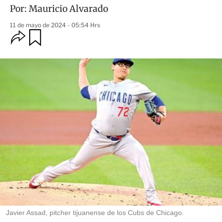
Por:
Mauricio Alvarado
11 de mayo de 2024 - 05:54 Hrs
O
G
u
p
a
c
r
i
d
o
a
n
r
e
s
d
e
c
o
m
p
a
r
t
i
r
Javier Assad, pitcher tijuanense de los Cubs de Chicago.