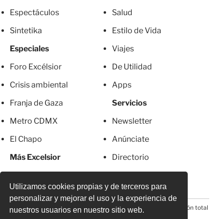
Espectáculos
Salud
Sintetika
Estilo de Vida
Especiales
Viajes
Foro Excélsior
De Utilidad
Crisis ambiental
Apps
Franja de Gaza
Servicios
Metro CDMX
Newsletter
El Chapo
Anúnciate
Más Excelsior
Directorio
Mujeres
Suscripciones
Utilizamos cookies propias y de terceros para
personalizar y mejorar el uso y la experiencia de
© 2026 Todos los derechos reservados. Prohibida la reproducción total
nuestros usuarios en nuestro sitio web.
o parcial, incluyendo cualquier medio electrónico*