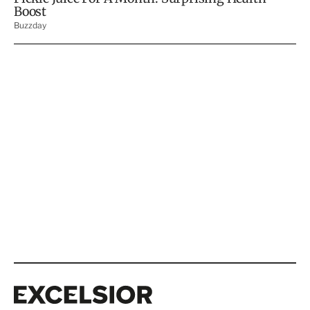
Excelsior
Excelsior