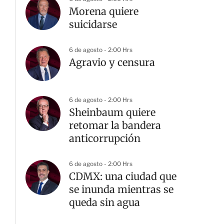
Morena quiere
suicidarse
6 de agosto - 2:00 Hrs
Agravio y censura
6 de agosto - 2:00 Hrs
G
Sheinbaum quiere
retomar la bandera
anticorrupción
6 de agosto - 2:00 Hrs
CDMX: una ciudad que
se inunda mientras se
queda sin agua