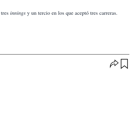
 tres
innings
y un tercio en los que aceptó tres carreras.
O
p
u
c
a
i
r
o
d
n
a
e
r
s
d