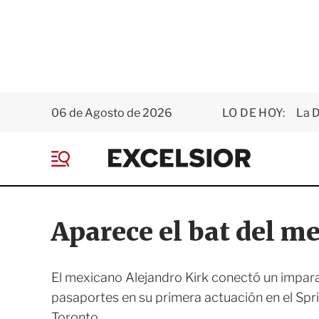
06 de Agosto de 2026
LO DE HOY:
La D
E
x
M
c
e
e
n
l
ú
s
Aparece el bat del m
i
o
r
El mexicano Alejandro Kirk conectó un imparab
pasaportes en su primera actuación en el Spr
Toronto