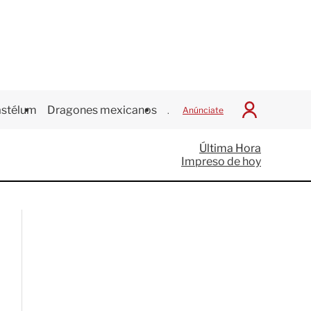
stélum
Dragones mexicanos
Juegos Centroamericanos
Anúnciate
I
n
i
Última Hora
c
Impreso de hoy
i
a
r
S
e
s
i
ó
n