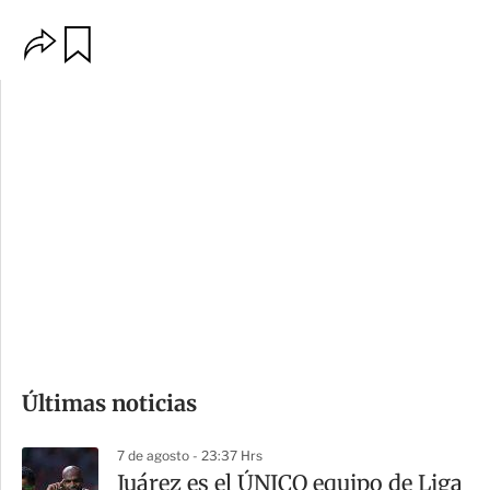
O
G
p
u
c
a
i
r
o
d
n
a
e
r
s
d
e
c
o
Últimas noticias
m
p
7 de agosto - 23:37 Hrs
a
Juárez es el ÚNICO equipo de Liga