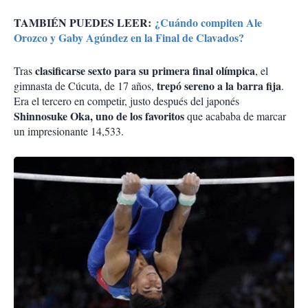
TAMBIÉN PUEDES LEER:
¿Cuándo compiten Ale
Orozco y Gaby Agúndez en la Final de Clavados?
clasificarse sexto para su primera final olímpica
Tras
, el
trepó sereno a la barra fija
gimnasta de Cúcuta, de 17 años,
.
Era el tercero en competir, justo después del japonés
Shinnosuke Oka, uno de los favoritos
que acababa de marcar
un impresionante 14,533.