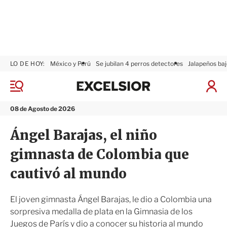
LO DE HOY:
México y Perú
Se jubilan 4 perros detectores
Jalapeños baj
E
x
M
I
c
e
n
n
e
i
08 de Agosto de 2026
ú
l
c
s
i
Ángel Barajas, el niño
i
a
o
r
gimnasta de Colombia que
r
S
e
cautivó al mundo
s
i
ó
El joven gimnasta Ángel Barajas, le dio a Colombia una
n
sorpresiva medalla de plata en la Gimnasia de los
Juegos de París y dio a conocer su historia al mundo