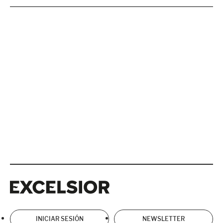
Excelsior
Excelsior
INICIAR SESIÓN
NEWSLETTER