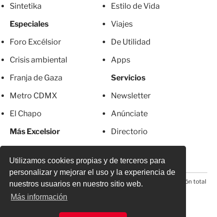
Sintetika
Estilo de Vida
Especiales
Viajes
Foro Excélsior
De Utilidad
Crisis ambiental
Apps
Franja de Gaza
Servicios
Metro CDMX
Newsletter
El Chapo
Anúnciate
Más Excelsior
Directorio
Mujeres
Suscripciones
Utilizamos cookies propias y de terceros para
personalizar y mejorar el uso y la experiencia de
© 2026 Todos los derechos reservados. Prohibida la reproducción total
nuestros usuarios en nuestro sitio web.
o parcial, incluyendo cualquier medio electrónico*
Más información