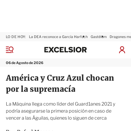
LO DE HOY:
La DEA reconoce a García Harfuch
Gastélum
Dragones m
E
x
M
I
c
e
n
n
e
i
06 de Agosto de 2026
ú
l
c
s
i
América y Cruz Azul chocan
i
a
o
r
por la supremacía
r
S
e
s
La Máquina llega como líder del Guard1anes 2021 y
i
podría asegurarse la primera posición en caso de
ó
vencer a las Águilas, quienes lo siguen de cerca
n