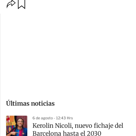
O
G
p
u
c
a
i
r
o
d
n
a
e
r
s
d
e
c
o
Últimas noticias
m
p
6 de agosto - 12:43 Hrs
a
Kerolin Nicoli, nuevo fichaje del
r
Barcelona hasta el 2030