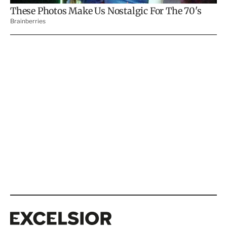
Excelsior
Excelsior