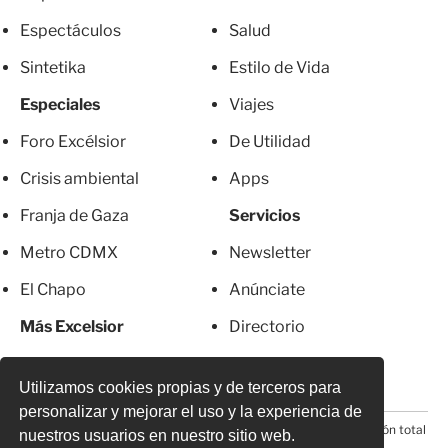
Espectáculos
Salud
Sintetika
Estilo de Vida
Especiales
Viajes
Foro Excélsior
De Utilidad
Crisis ambiental
Apps
Franja de Gaza
Servicios
Metro CDMX
Newsletter
El Chapo
Anúnciate
Más Excelsior
Directorio
Mujeres
Suscripciones
Utilizamos cookies propias y de terceros para
personalizar y mejorar el uso y la experiencia de
© 2026 Todos los derechos reservados. Prohibida la reproducción total
nuestros usuarios en nuestro sitio web.
o parcial, incluyendo cualquier medio electrónico*