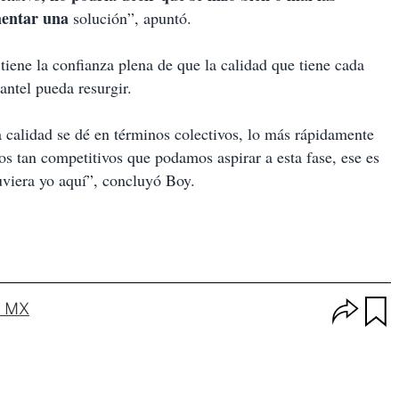
ementar una
solución”, apuntó.
iene la confianza plena de que la calidad que tiene cada
antel pueda resurgir.
ta calidad se dé en términos colectivos, lo más rápidamente
s tan competitivos que podamos aspirar a esta fase, ese es
tuviera yo aquí”, concluyó Boy.
O
a MX
p
u
c
a
i
r