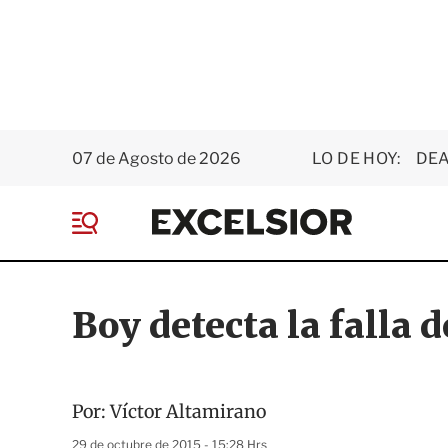
07 de Agosto de 2026
LO DE HOY:
DEA
E
x
M
c
e
e
n
l
ú
s
Boy detecta la falla 
i
o
r
Por:
Víctor Altamirano
29 de octubre de 2015 - 15:28 Hrs