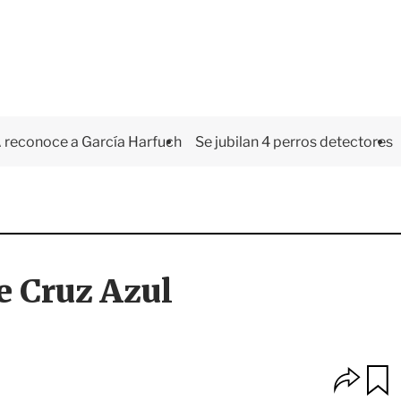
 reconoce a García Harfuch
Se jubilan 4 perros detectores
de Cruz Azul
O
u
p