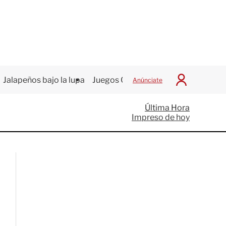
Jalapeños bajo la lupa
Juegos Centroamericanos
Anúnciate
I
n
i
Última Hora
c
Impreso de hoy
i
a
r
S
e
s
i
ó
n
G