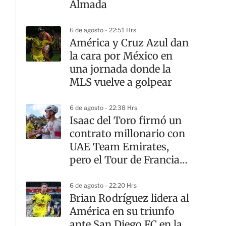
Almada
6 de agosto - 22:51 Hrs
América y Cruz Azul dan
la cara por México en
una jornada donde la
MLS vuelve a golpear
6 de agosto - 22:38 Hrs
Isaac del Toro firmó un
contrato millonario con
UAE Team Emirates,
pero el Tour de Francia
sigue teniendo otro
dueño
6 de agosto - 22:20 Hrs
Brian Rodríguez lidera al
América en su triunfo
ante San Diego FC en la