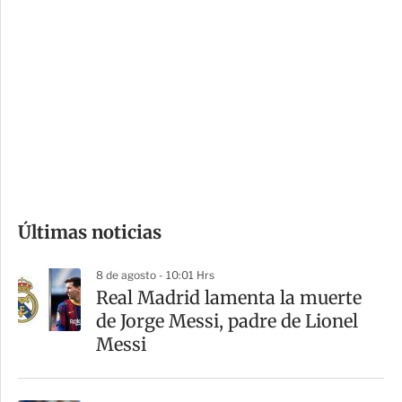
i
r
o
d
n
a
e
r
s
d
e
c
o
Últimas noticias
m
p
8 de agosto - 10:01 Hrs
a
Real Madrid lamenta la muerte
r
de Jorge Messi, padre de Lionel
t
Messi
i
r