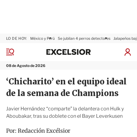
LO DE HOY:
México y Perú
Se jubilan 4 perros detectores
Jalapeños baj
E
x
M
I
c
e
n
n
e
i
08 de Agosto de 2026
ú
l
c
s
i
‘Chicharito’ en el equipo ideal
i
a
o
r
de la semana de Champions
r
S
e
s
Javier Hernández “comparte” la delantera con Hulk y
i
Aboubakar, tras su doblete con el Bayer Leverkusen
ó
n
Por:
Redacción Excélsior