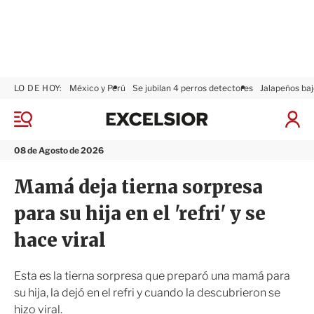
LO DE HOY:
México y Perú
Se jubilan 4 perros detectores
Jalapeños baj
E
x
M
I
c
e
n
n
e
i
08 de Agosto de 2026
ú
l
c
s
i
Mamá deja tierna sorpresa
i
a
o
r
para su hija en el 'refri' y se
r
S
e
hace viral
s
i
ó
Esta es la tierna sorpresa que preparó una mamá para
n
su hija, la dejó en el refri y cuando la descubrieron se
hizo viral.