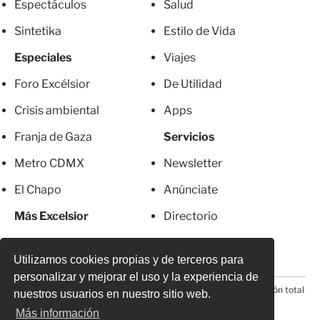
Espectáculos
Salud
Sintetika
Estilo de Vida
Especiales
Viajes
Foro Excélsior
De Utilidad
Crisis ambiental
Apps
Franja de Gaza
Servicios
Metro CDMX
Newsletter
El Chapo
Anúnciate
Más Excelsior
Directorio
Mujeres
Suscripciones
Utilizamos cookies propias y de terceros para
personalizar y mejorar el uso y la experiencia de
© 2026 Todos los derechos reservados. Prohibida la reproducción total
nuestros usuarios en nuestro sitio web.
o parcial, incluyendo cualquier medio electrónico*
Más información