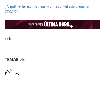
¿A quiénes les toca vacunarse contra covid este viernes en
CDMX?
emb
TEMAS:
Viral
O
G
p
u
c
a
i
r
o
d
n
a