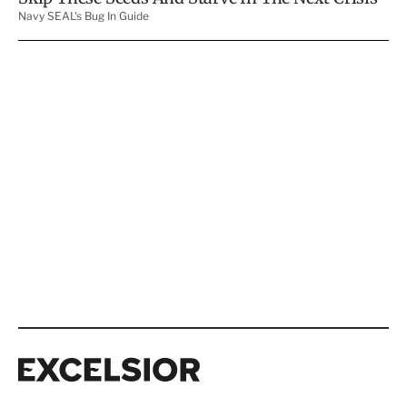
Excelsior
Excelsior