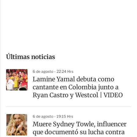
e
r
s
d
e
c
o
Últimas noticias
m
p
6 de agosto - 22:24 Hrs
a
Lamine Yamal debuta como
r
cantante en Colombia junto a
t
Ryan Castro y Westcol | VIDEO
i
r
6 de agosto - 19:15 Hrs
Muere Sydney Towle, influencer
que documentó su lucha contra