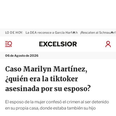
LO DE HOY:
La DEA reconoce a García Harfuch
¡Rescaten al Schnauzer!
E
x
M
I
c
e
n
n
e
i
06 de Agosto de 2026
ú
l
c
s
i
Caso Marilyn Martínez,
i
a
o
r
¿quién era la tiktoker
r
S
e
asesinada por su esposo?
s
i
ó
El esposo de la mujer confesó el crimen al ser detenido
n
en su propia casa, donde estaba también su hijo