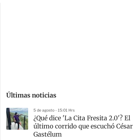
p
u
c
a
i
r
o
d
n
a
e
r
s
d
e
c
o
Últimas noticias
m
p
5 de agosto - 15:01 Hrs
a
¿Qué dice 'La Cita Fresita 2.0'? El
r
último corrido que escuchó César
t
Gastélum