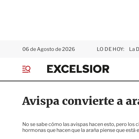
06 de Agosto de 2026
LO DE HOY:
La D
E
x
M
c
e
e
n
l
ú
s
Avispa convierte a a
i
o
r
No se sabe cómo las avispas hacen esto, pero los c
hormonas que hacen que la araña piense que está en