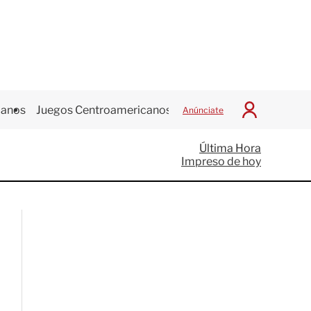
canos
Juegos Centroamericanos
Anúnciate
I
n
i
Última Hora
c
Impreso de hoy
i
a
r
S
e
s
i
ó
n