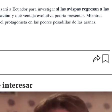
si las avispas regresan a las
resará a Ecuador para investigar
ración
y qué ventaja evolutiva podría presentar. Mientras
l protagonista en las peores pesadillas de las arañas.
O
p
u
c
a
i
r
o
d
n
a
e
r
s