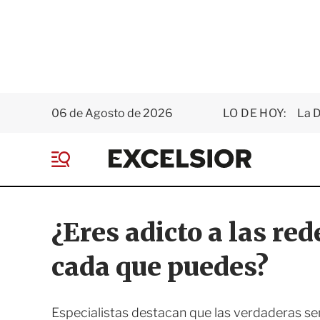
06 de Agosto de 2026
LO DE HOY:
La D
E
x
M
c
e
e
n
l
ú
s
¿Eres adicto a las red
i
o
cada que puedes?
r
Especialistas destacan que las verdaderas se