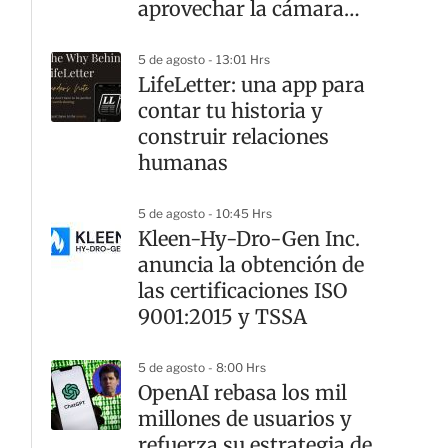
aprovechar la cámara
del iPhone como un
experto
5 de agosto - 13:01 Hrs
LifeLetter: una app para
contar tu historia y
construir relaciones
humanas
5 de agosto - 10:45 Hrs
Kleen-Hy-Dro-Gen Inc.
anuncia la obtención de
las certificaciones ISO
9001:2015 y TSSA
5 de agosto - 8:00 Hrs
OpenAI rebasa los mil
millones de usuarios y
refuerza su estrategia de