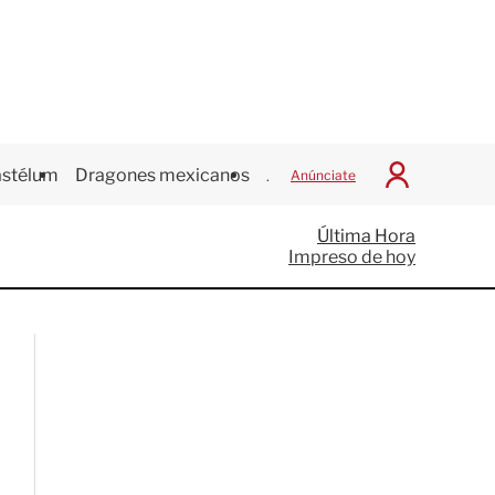
stélum
Dragones mexicanos
Juegos Centroamericanos
Anúnciate
I
n
i
Última Hora
c
Impreso de hoy
i
a
r
S
e
s
i
ó
n