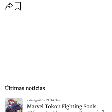
O
G
p
u
c
a
i
r
o
d
n
a
e
r
s
d
e
c
o
Últimas noticias
m
p
7 de agosto - 21:34 Hrs
a
Marvel Tokon Fighting Souls:
r