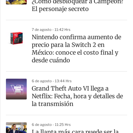
¿Cómo desbloquear a Campeón?
t
El personaje secreto
i
r
7 de agosto - 11:42 Hrs
Nintendo confirma aumento de
precio para la Switch 2 en
México: conoce el costo final y
desde cuándo
6 de agosto - 13:44 Hrs
Grand Theft Auto VI llega a
Netflix: Fecha, hora y detalles de
la transmisión
6 de agosto - 11:25 Hrs
La llanta más cara puede ser la