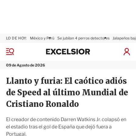
LO DE HOY:
México y Perú
Se jubilan 4 perros detectores
Jalapeños baj
E
x
M
I
c
e
n
n
e
i
09 de Agosto de 2026
ú
l
c
s
i
Llanto y furia: El caótico adiós
i
a
o
r
de Speed al último Mundial de
r
S
e
Cristiano Ronaldo
s
i
ó
El creador de contenido Darren Watkins Jr. colapsó en
n
el estadio tras el gol de España que dejó fuera a
Portugal.