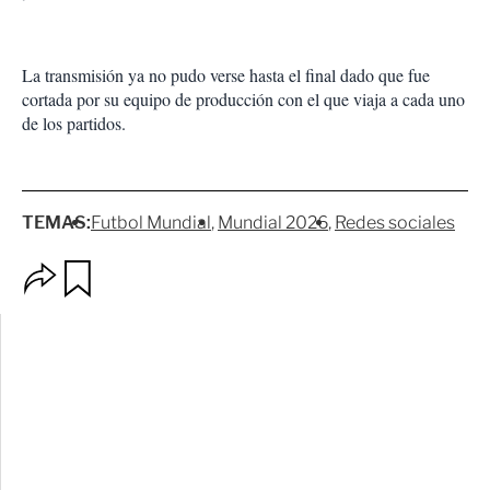
La transmisión ya no pudo verse hasta el final dado que fue
cortada por su equipo de producción con el que viaja a cada uno
de los partidos.
TEMAS:
Futbol Mundial
Mundial 2026
Redes sociales
O
G
p
u
c
a
i
r
o
d
n
a
e
r
s