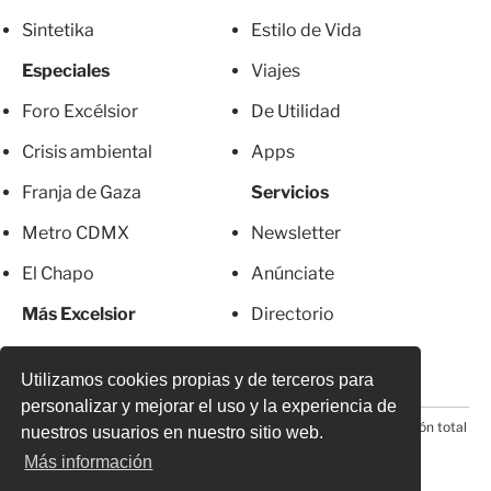
Sintetika
Estilo de Vida
Especiales
Viajes
Foro Excélsior
De Utilidad
Crisis ambiental
Apps
Franja de Gaza
Servicios
Metro CDMX
Newsletter
El Chapo
Anúnciate
Más Excelsior
Directorio
Mujeres
Suscripciones
Utilizamos cookies propias y de terceros para
personalizar y mejorar el uso y la experiencia de
© 2026 Todos los derechos reservados. Prohibida la reproducción total
nuestros usuarios en nuestro sitio web.
o parcial, incluyendo cualquier medio electrónico*
Más información