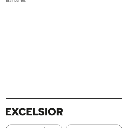
Excelsior
Excelsior