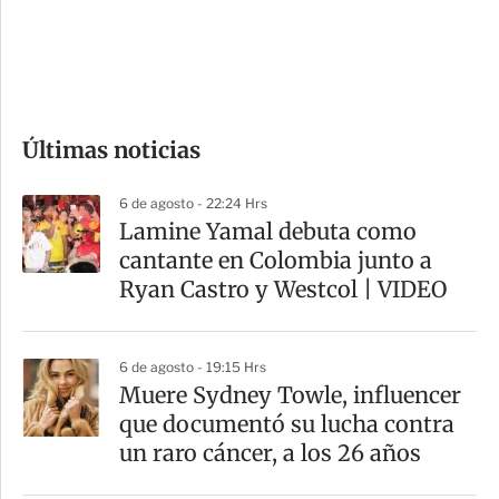
d
e
c
o
Últimas noticias
m
p
6 de agosto - 22:24 Hrs
a
Lamine Yamal debuta como
r
cantante en Colombia junto a
t
Ryan Castro y Westcol | VIDEO
i
r
6 de agosto - 19:15 Hrs
Muere Sydney Towle, influencer
que documentó su lucha contra
un raro cáncer, a los 26 años