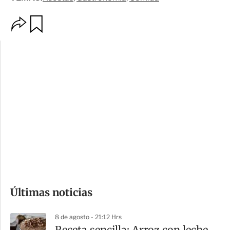
O
G
p
u
c
a
i
r
o
d
n
a
e
r
s
d
e
c
o
Últimas noticias
m
p
8 de agosto - 21:12 Hrs
a
Receta sencilla: Arroz con leche