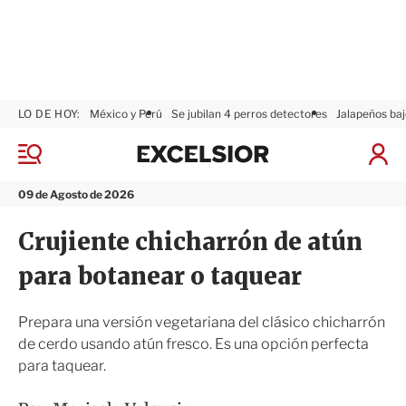
LO DE HOY:
México y Perú
Se jubilan 4 perros detectores
Jalapeños baj
E
x
M
I
c
e
n
n
e
i
09 de Agosto de 2026
ú
l
c
s
i
Crujiente chicharrón de atún
i
a
o
r
para botanear o taquear
r
S
e
s
Prepara una versión vegetariana del clásico chicharrón
i
de cerdo usando atún fresco. Es una opción perfecta
ó
para taquear.
n