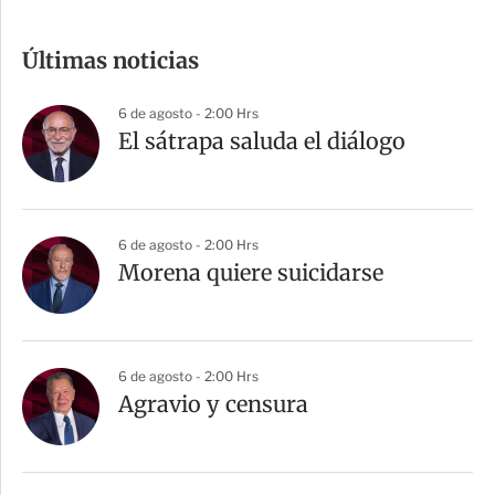
o
m
Últimas noticias
p
a
6 de agosto - 2:00 Hrs
r
El sátrapa saluda el diálogo
t
i
r
6 de agosto - 2:00 Hrs
Morena quiere suicidarse
6 de agosto - 2:00 Hrs
Agravio y censura