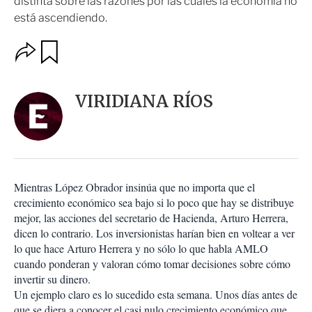
distinta sobre las razones por las cuáles la economía no
está ascendiendo.
O
G
u
p
a
c
r
i
d
VIRIDIANA RÍOS
o
a
n
r
e
s
d
e
c
Mientras López Obrador insinúa que no importa que el
o
crecimiento económico sea bajo si lo poco que hay se distribuye
m
mejor, las acciones del secretario de Hacienda, Arturo Herrera,
p
a
dicen lo contrario. Los inversionistas harían bien en voltear a ver
r
lo que hace Arturo Herrera y no sólo lo que habla AMLO
t
cuando ponderan y valoran cómo tomar decisiones sobre cómo
i
invertir su dinero.
r
Un ejemplo claro es lo sucedido esta semana. Unos días antes de
que se diera a conocer el casi nulo crecimiento económico que