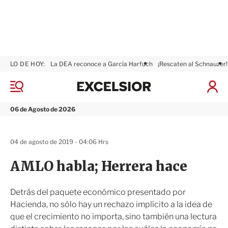
LO DE HOY:
La DEA reconoce a García Harfuch
¡Rescaten al Schnauzer!
E
x
M
I
c
e
n
n
e
i
06 de Agosto de 2026
ú
l
c
s
i
i
a
04 de agosto de 2019 - 04:06 Hrs
o
r
r
S
AMLO habla; Herrera hace
e
s
i
Detrás del paquete económico presentado por
ó
Hacienda, no sólo hay un rechazo implícito a la idea de
n
que el crecimiento no importa, sino también una lectura