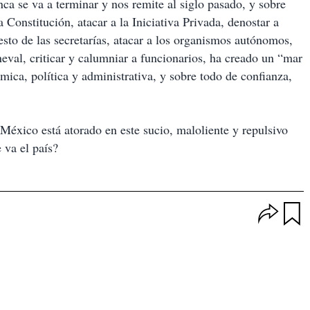
nca se va a terminar y nos remite al siglo pasado, y sobre
a Constitución, atacar a la Iniciativa Privada, denostar a
esto de las secretarías, atacar a los organismos autónomos,
l, criticar y calumniar a funcionarios, ha creado un “mar
mica, política y administrativa, y sobre todo de confianza,
México está atorado en este sucio, maloliente y repulsivo
 va el país?
O
p
u
c
a
i
r
o
d
n
a