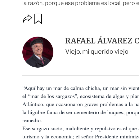
la razón, porque ese problema es local, pero 
O
G
u
p
a
c
r
i
d
RAFAEL ÁLVAREZ 
o
a
n
r
Viejo, mi querido viejo
e
s
d
e
c
o
“Aquí hay un mar de calma chicha, un mar sin vient
m
p
el “mar de los sargazos", ecosistema de algas y pl
a
Atlántico, que ocasionaron graves problemas a la nav
r
t
la lúgubre fama de ser cementerio de buques, porqu
i
remedio.
r
Ese sargazo sucio, maloliente y repulsivo es el que 
turismo y la economía; el señor Presidente minimiz