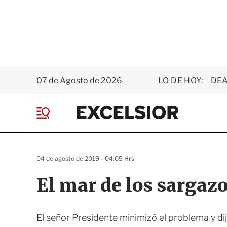
07 de Agosto de 2026
LO DE HOY:
DEA
E
x
M
c
e
e
n
l
ú
s
04 de agosto de 2019 - 04:05 Hrs
i
o
El mar de los sargaz
r
El señor Presidente minimizó el problema y di