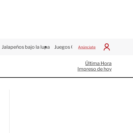
Jalapeños bajo la lupa
Juegos Centroamericanos
Anúnciate
I
n
i
Última Hora
c
Impreso de hoy
i
a
r
S
e
s
i
ó
n