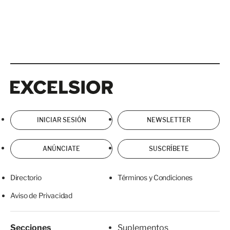
Excelsior
Excelsior
INICIAR SESIÓN
NEWSLETTER
ANÚNCIATE
SUSCRÍBETE
Directorio
Términos y Condiciones
Aviso de Privacidad
Secciones
Suplementos