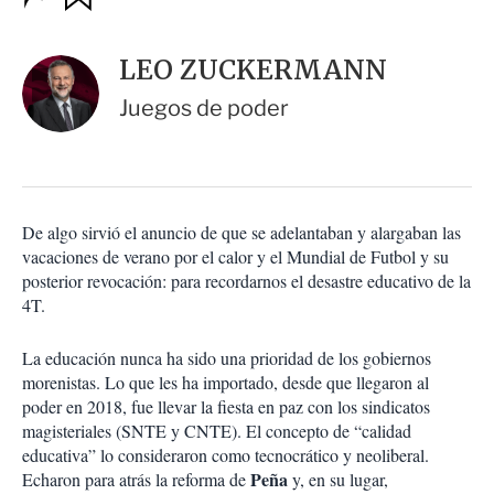
u
p
a
c
r
i
d
LEO ZUCKERMANN
o
a
n
r
Juegos de poder
e
s
d
e
c
o
De algo sirvió el anuncio de que se adelantaban y alargaban las
m
vacaciones de verano por el calor y el Mundial de Futbol y su
p
a
posterior revocación: para recordarnos el desastre educativo de la
r
4T.
t
i
La educación nunca ha sido una prioridad de los gobiernos
r
morenistas. Lo que les ha importado, desde que llegaron al
poder en 2018, fue llevar la fiesta en paz con los sindicatos
magisteriales (SNTE y CNTE). El concepto de “calidad
educativa” lo consideraron como tecnocrático y neoliberal.
Peña
Echaron para atrás la reforma de
y, en su lugar,