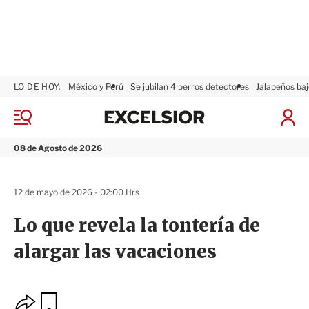
LO DE HOY:
México y Perú
Se jubilan 4 perros detectores
Jalapeños baj
E
x
M
I
c
e
n
n
e
i
08 de Agosto de 2026
ú
l
c
s
i
i
a
12 de mayo de 2026 - 02:00 Hrs
o
r
r
S
Lo que revela la tontería de
e
s
alargar las vacaciones
i
ó
n
O
G