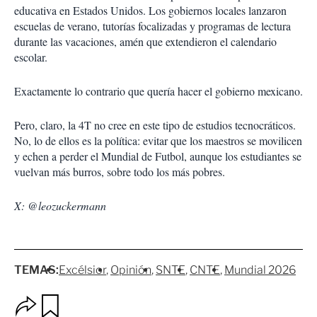
educativa en Estados Unidos. Los gobiernos locales lanzaron
escuelas de verano, tutorías focalizadas y programas de lectura
durante las vacaciones, amén que extendieron el calendario
escolar.
Exactamente lo contrario que quería hacer el gobierno mexicano.
Pero, claro, la 4T no cree en este tipo de estudios tecnocráticos.
No, lo de ellos es la política: evitar que los maestros se movilicen
y echen a perder el Mundial de Futbol, aunque los estudiantes se
vuelvan más burros, sobre todo los más pobres.
X: @leozuckermann
TEMAS:
Excélsior
Opinión
SNTE
CNTE
Mundial 2026
O
G