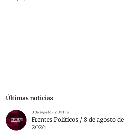
p
u
c
a
i
r
o
d
n
a
e
r
s
d
e
c
o
m
Últimas noticias
p
a
8 de agosto - 2:00 Hrs
r
Frentes Políticos / 8 de agosto de
t
2026