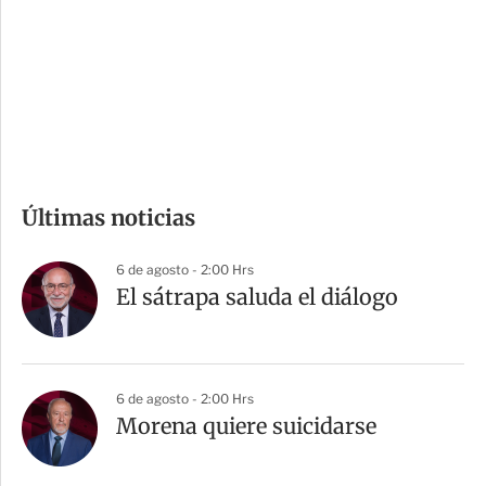
e
r
s
d
e
c
o
m
Últimas noticias
p
a
6 de agosto - 2:00 Hrs
r
El sátrapa saluda el diálogo
t
i
r
6 de agosto - 2:00 Hrs
Morena quiere suicidarse