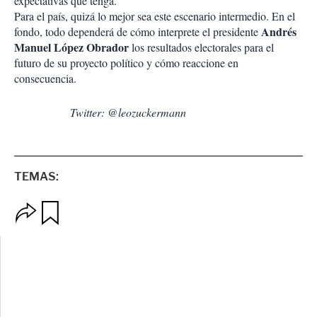
expectativas que tenga.
Para el país, quizá lo mejor sea este escenario intermedio. En el
Andrés
fondo, todo dependerá de cómo interprete el presidente
Manuel López Obrador
los resultados electorales para el
futuro de su proyecto político y cómo reaccione en
consecuencia.
Twitter: @leozuckermann
TEMAS:
O
G
p
u
c
a
i
r
o
d
n
a