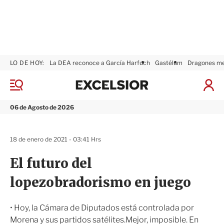
LO DE HOY:
La DEA reconoce a García Harfuch
Gastélum
Dragones m
E
x
M
I
c
e
n
n
e
i
06 de Agosto de 2026
ú
l
c
s
i
i
a
18 de enero de 2021 - 03:41 Hrs
o
r
r
S
El futuro del
e
s
lopezobradorismo en juego
i
ó
n
• Hoy, la Cámara de Diputados está controlada por
Morena y sus partidos satélites.Mejor, imposible. En