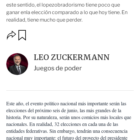
este sentido, el lopezobradorismo tiene poco que
ganar enla elección comparado a lo que hoy tiene. En
realidad, tiene mucho que perder.
O
G
u
p
a
c
r
i
d
LEO ZUCKERMANN
o
a
n
r
Juegos de poder
e
s
d
e
c
o
Este año, el evento político nacional más importante serán las
m
elecciones del próximo seis de junio, las más grandes de la
p
a
historia. Por su naturaleza, serán unos comicios más locales que
r
nacionales. En realidad, 32 elecciones en cada una de las
t
entidades federativas. Sin embargo, tendrán una consecuencia
i
nacional muy importante: el futuro del proyecto del presidente
r