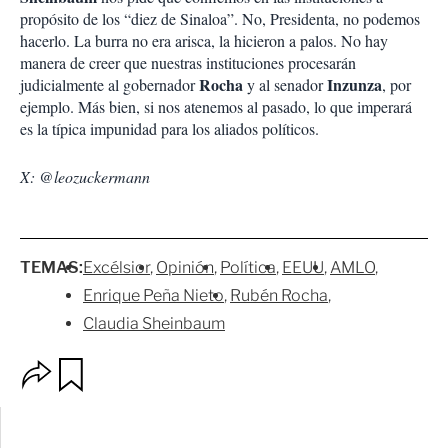
propósito de los “diez de Sinaloa”. No, Presidenta, no podemos
hacerlo. La burra no era arisca, la hicieron a palos. No hay
manera de creer que nuestras instituciones procesarán
Rocha
Inzunza
judicialmente al gobernador
y al senador
, por
ejemplo. Más bien, si nos atenemos al pasado, lo que imperará
es la típica impunidad para los aliados políticos.
X: @leozuckermann
TEMAS:
Excélsior
Opinión
Política
EEUU
AMLO
Enrique Peña Nieto
Rubén Rocha
Claudia Sheinbaum
O
G
p
u
c
a