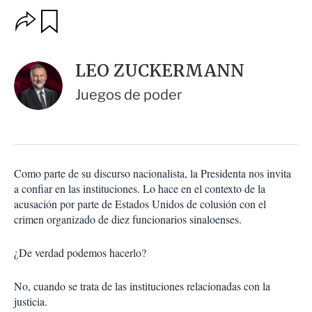
O
G
u
p
a
c
r
i
d
LEO ZUCKERMANN
o
a
n
r
Juegos de poder
e
s
d
e
c
o
Como parte de su discurso nacionalista, la Presidenta nos invita
m
a confiar en las instituciones. Lo hace en el contexto de la
p
a
acusación por parte de Estados Unidos de colusión con el
r
crimen organizado de diez funcionarios sinaloenses.
t
i
¿De verdad podemos hacerlo?
r
No, cuando se trata de las instituciones relacionadas con la
justicia.