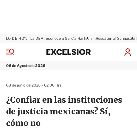
LO DE HOY:
La DEA reconoce a García Harfuch
¡Rescaten al Schnauzer!
E
x
M
I
c
e
n
n
e
i
06 de Agosto de 2026
ú
l
c
s
i
i
a
08 de junio de 2026 - 02:00 Hrs
o
r
r
S
¿Confiar en las instituciones
e
s
de justicia mexicanas? Sí,
i
ó
cómo no
n