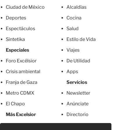
Ciudad de México
Alcaldías
Deportes
Cocina
Espectáculos
Salud
Sintetika
Estilo de Vida
Especiales
Viajes
Foro Excélsior
De Utilidad
Crisis ambiental
Apps
Franja de Gaza
Servicios
Metro CDMX
Newsletter
El Chapo
Anúnciate
Más Excelsior
Directorio
Mujeres
Suscripciones