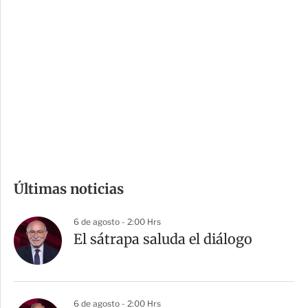
i
r
o
d
n
a
e
r
s
d
e
c
o
m
Últimas noticias
p
a
6 de agosto - 2:00 Hrs
r
El sátrapa saluda el diálogo
t
i
r
6 de agosto - 2:00 Hrs