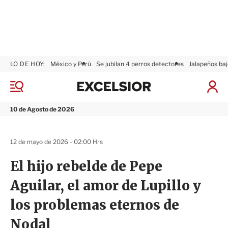
LO DE HOY:
México y Perú
Se jubilan 4 perros detectores
Jalapeños baj
E
x
M
I
c
e
n
n
e
i
10 de Agosto de 2026
ú
l
c
s
i
i
a
12 de mayo de 2026 - 02:00 Hrs
o
r
r
S
El hijo rebelde de Pepe
e
s
Aguilar, el amor de Lupillo y
i
ó
los problemas eternos de
n
Nodal