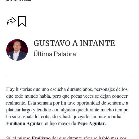
O
G
u
p
a
c
r
i
d
GUSTAVO A INFANTE
o
a
n
r
Última Palabra
e
s
d
e
c
o
Hay historias que uno escucha durante años, personajes de los
m
que todo mundo habla, pero que pocas veces se dejan conocer
p
a
realmente. Esta semana por fin tuve oportunidad de sentarme a
r
platicar largo y tendido con alguien que durante mucho tiempo
t
ha sido señalado, criticado y hasta juzgado sin misericordia:
i
Emiliano Aguilar
Pepe Aguilar
, el hijo mayor de
.
r
Emiliano
Sí, el mismo
del que durante años se habló más por