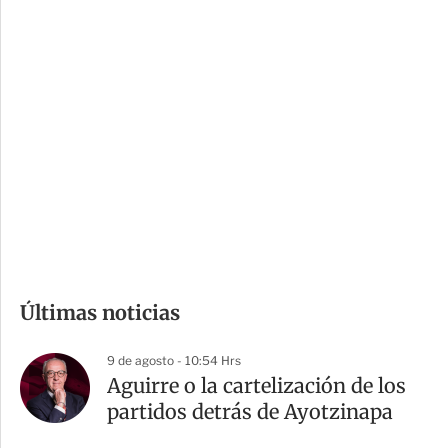
c
a
i
r
o
d
n
a
e
r
s
d
e
c
o
m
Últimas noticias
p
a
9 de agosto - 10:54 Hrs
r
Aguirre o la cartelización de los
t
partidos detrás de Ayotzinapa
i