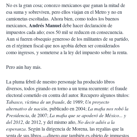
No es la gran cosa; conozco mexicanos que ganan la mitad de
esa suma y sobreviven, pero ellos viajan en el Metro y no en
camionetas escoltadas. Ahora bien, como todos los buenos
Andrés Manuel
mexicanos,
debe hacer declaración de
impuestos cada año; esos 50 mil se reducen en consecuencia.
Aun si fueren obsequio generoso de los militantes de su partido,
en el régimen fiscal que nos agobia deben ser considerados
como ingresos, y someterse a la ley del impuesto sobre la renta.
Pero aún hay más.
La pluma febril de nuestro personaje ha producido libros
diversos, todos girando en torno a un tema recurrente: el fraude
electoral cometido en contra del autor. Recupero algunos títulos:
Tabasco, víctima de un fraude
, de 1989;
Un proyecto
alternativo de nación
, publicado en 2004;
La mafia nos robó la
Presidencia
, de 2007;
La mafia que se apoderó de México... y
del 2012
, de 2012, y del mismo año,
No decir adiós a la
esperanza
. Según la dirigencia de Morena, las regalías que la
venta de sus libros —dinero que también es objeto de impuestos