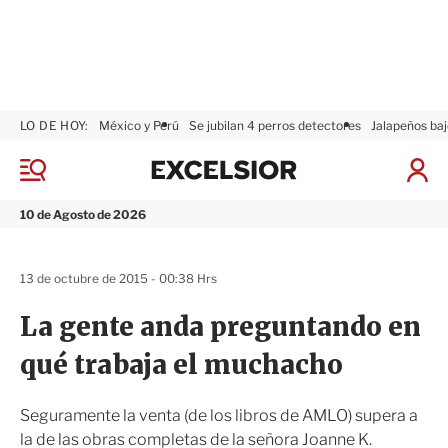
LO DE HOY:
México y Perú
Se jubilan 4 perros detectores
Jalapeños baj
E
x
M
I
c
e
n
n
e
i
10 de Agosto de 2026
ú
l
c
s
i
i
a
13 de octubre de 2015 - 00:38 Hrs
o
r
r
S
La gente anda preguntando en
e
s
qué trabaja el muchacho
i
ó
n
Seguramente la venta (de los libros de AMLO) supera a
la de las obras completas de la señora Joanne K.