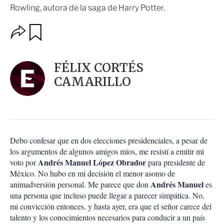
Rowling, autora de la saga de Harry Potter.
O
G
u
p
a
c
r
i
d
FÉLIX CORTÉS
o
a
n
CAMARILLO
r
e
s
d
e
c
o
Debo confesar que en dos elecciones presidenciales, a pesar de
m
los argumentos de algunos amigos míos, me resistí a emitir mi
p
a
Andrés Manuel López Obrador
voto por
para presidente de
r
México. No hubo en mi decisión el menor asomo de
t
Andrés Manuel
animadversión personal. Me parece que don
es
i
una persona que incluso puede llegar a parecer simpática. No,
r
mi convicción entonces, y hasta ayer, era que el señor carece del
talento y los conocimientos necesarios para conducir a un país