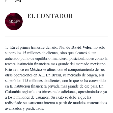
u
p
a
c
r
i
d
EL CONTADOR
o
a
n
r
e
s
d
e
c
David Vélez
1. En el primer trimestre del año, Nu, de
, no sólo
o
superó los 15 millones de clientes, sino que alcanzó el tan
m
anhelado punto de equilibrio financiero, posicionándose como la
p
a
tercera institución financiera más grande del mercado mexicano.
r
Este avance en México se alinea con el comportamiento de sus
t
otras operaciones en AL. En Brasil, su mercado de origen, Nu
i
superó los 115 millones de clientes, con lo que se ha convertido
r
en la institución financiera privada más grande de ese país. En
Colombia registró otro trimestre de adiciones, aproximándose ya
a los 5 millones de usuarios. Su éxito se debe a que ha
rediseñado su estructura interna a partir de modelos matemáticos
avanzados y predictivos.