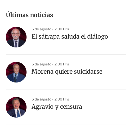
o
m
Últimas noticias
p
a
6 de agosto - 2:00 Hrs
r
El sátrapa saluda el diálogo
t
i
r
6 de agosto - 2:00 Hrs
Morena quiere suicidarse
6 de agosto - 2:00 Hrs
Agravio y censura