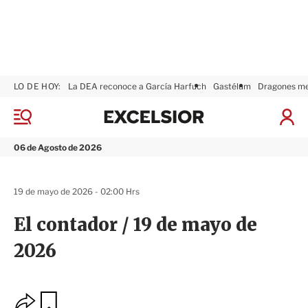
LO DE HOY:
La DEA reconoce a García Harfuch
Gastélum
Dragones m
E
x
M
I
c
e
n
n
e
i
06 de Agosto de 2026
ú
l
c
s
i
i
a
19 de mayo de 2026 - 02:00 Hrs
o
r
r
S
El contador / 19 de mayo de
e
s
2026
i
ó
n
O
G