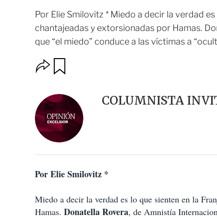
Por Elie Smilovitz * Miedo a decir la verdad es
chantajeadas y extorsionadas por Hamas. Dona
que “el miedo” conduce a las víctimas a “oculta
O
G
u
p
a
c
r
i
d
COLUMNISTA INVI
o
a
n
r
e
s
d
e
c
o
Por Elie Smilovitz *
m
p
a
Miedo a decir la verdad es lo que sienten en la Fra
r
t
Donatella Rovera
Hamas.
, de Amnistía Internacio