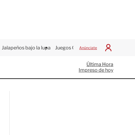
Jalapeños bajo la lupa
Juegos Centroamericanos
Anúnciate
I
n
i
Última Hora
c
Impreso de hoy
i
a
r
S
e
s
i
ó
n