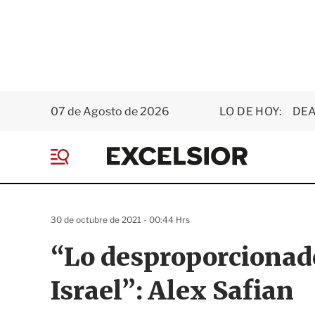
07 de Agosto de 2026
LO DE HOY:
DEA
E
x
M
c
e
e
n
l
ú
s
30 de octubre de 2021 - 00:44 Hrs
i
o
“Lo desproporcionado 
r
Israel”: Alex Safian