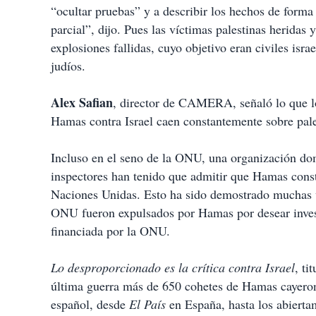
i
“ocultar pruebas” y a describir los hechos de form
r
parcial”, dijo. Pues las víctimas palestinas herida
explosiones fallidas, cuyo objetivo eran civiles isr
judíos.
Alex Safian
, director de CAMERA, señaló lo que lo
Hamas contra Israel caen constantemente sobre pales
Incluso en el seno de la ONU, una organización do
inspectores han tenido que admitir que Hamas constr
Naciones Unidas. Esto ha sido demostrado muchas ve
ONU fueron expulsados por Hamas por desear invest
financiada por la ONU.
Lo desproporcionado es la crítica contra Israel
, ti
última guerra más de 650 cohetes de Hamas cayeron
español, desde
El País
en España, hasta los abierta