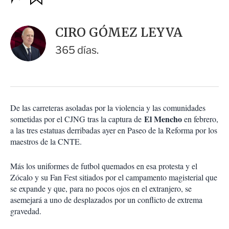
u
p
a
c
r
i
d
CIRO GÓMEZ LEYVA
o
a
n
r
365 días.
e
s
d
e
c
o
De las carreteras asoladas por la violencia y las comunidades
m
El Mencho
sometidas por el CJNG tras la captura de
p
en febrero,
a
a las tres estatuas derribadas ayer en Paseo de la Reforma por los
r
maestros de la CNTE.
t
i
Más los uniformes de futbol quemados en esa protesta y el
r
Zócalo y su Fan Fest sitiados por el campamento magisterial que
se expande y que, para no pocos ojos en el extranjero, se
asemejará a uno de desplazados por un conflicto de extrema
gravedad.