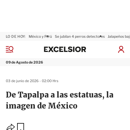
LO DE HOY:
México y Perú
Se jubilan 4 perros detectores
Jalapeños baj
E
x
M
I
c
e
n
n
e
i
09 de Agosto de 2026
ú
l
c
s
i
i
a
03 de junio de 2026 - 02:00 Hrs
o
r
r
S
De Tapalpa a las estatuas, la
e
s
imagen de México
i
ó
n
O
G